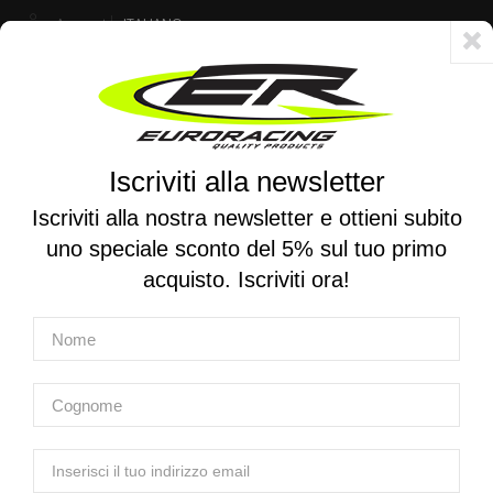
Account
ITALIANO
Consegna veloce 24/48h - Spedizione gratuita per ordini superiori a 250 €
Iscriviti alla newsletter
0
0
Attiva/disattiva
☰
la
Iscriviti alla nostra newsletter e ottieni subito
navigazione
uno speciale sconto del 5% sul tuo primo
RICERCA PER MOTO
acquisto. Iscriviti ora!
Home
Marchi
Home
Prodotti
Produttori