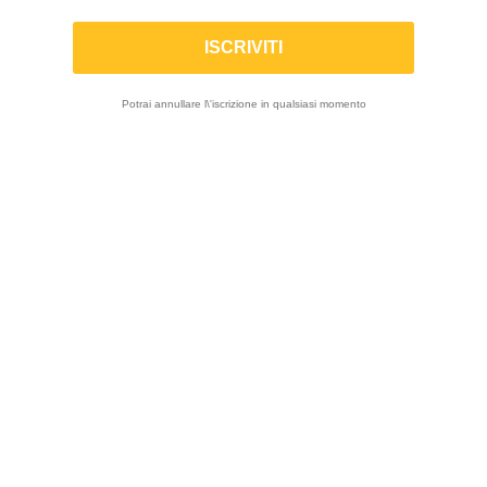
Marche
Potrai annullare l\'iscrizione in qualsiasi momento
Dal 1985 Con Sede In Germania Offre Prodotti Per
ABM
Motociclette Dallo Sviluppo Alla Produzione Alla Vendita.
20 Prodotti
VISIALIZZA PRODOTTO