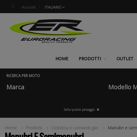
Account
ITALIANO
HOME
PRODOTTI
OUTLET
RICERCA PER MOTO
Marca
Modello 
Salta questo passaggio
Home
Prodotti
Ciclistica e comandi gas
Manubri e sem
Manubri E Semimanubri