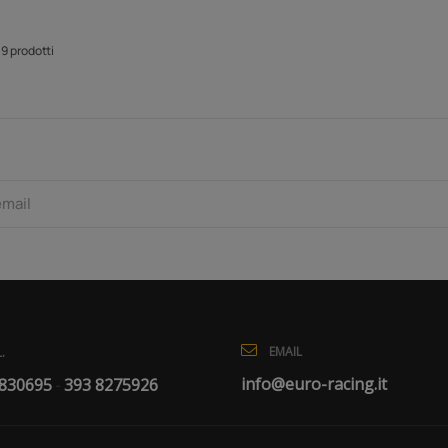
19 prodotti
EMAIL
.
info@euro-racing.it
 830695
393 8275926
-