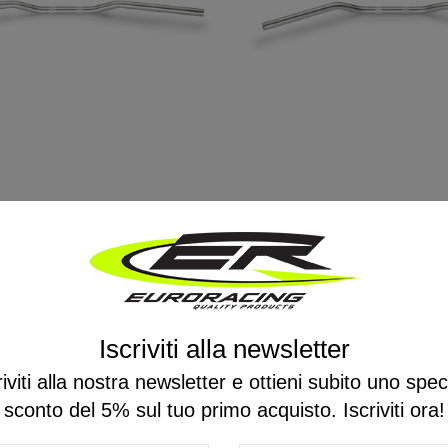
in alluminio versione
Manubrio in alluminio v
r Booster 0420 ABM
superbike 0084 ABM
36,30 €
42,70 €
Iscriviti alla newsletter
riviti alla nostra newsletter e ottieni subito uno spec
sconto del 5% sul tuo primo acquisto. Iscriviti ora!