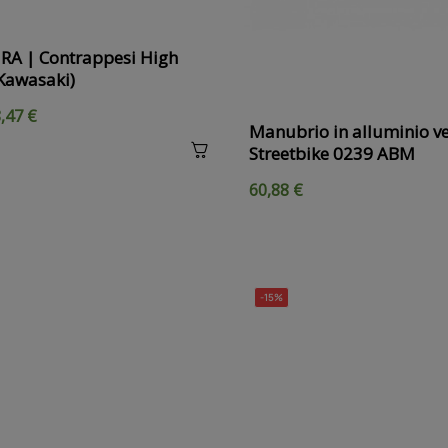
A | Contrappesi High
Kawasaki)
,47 €
Manubrio in alluminio v
Streetbike 0239 ABM
60,88 €
-15%