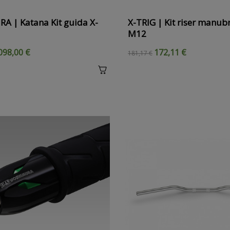
A | Katana Kit guida X-
X-TRIG | Kit riser manub
M12
098,00 €
172,11 €
181,17 €