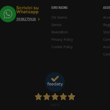
Scrivici su
EURO RACING
ASSIS
Whatsapp
Chi Siamo
Acce
3938275926
Servizi
Regi
Rivenditori
Stor
Privacy Policy
Cond
Cookie Policy
Assi
Cont
4,8
/5