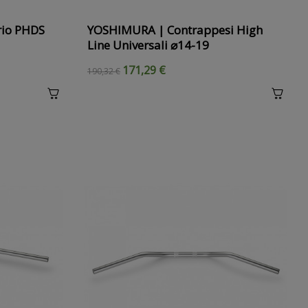
rio PHDS
YOSHIMURA | Contrappesi High
Line Universali ⌀14-19
171,29 €
190,32 €