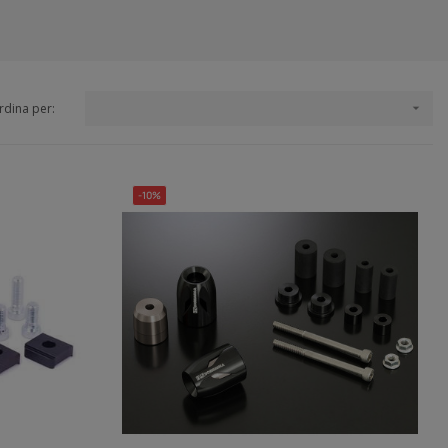
rdina per:

-10%