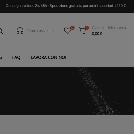
Consegna veloce 24/48h - Spedizione gratuita per ordini superiori a 250 €
Carrello della spesa
0
0
Centro assistenza
0,00 €
G
FAQ
LAVORA CON NOI