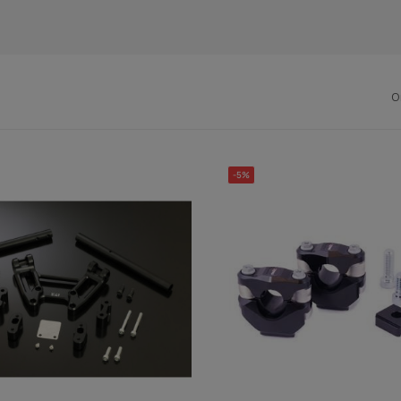
O
-5%