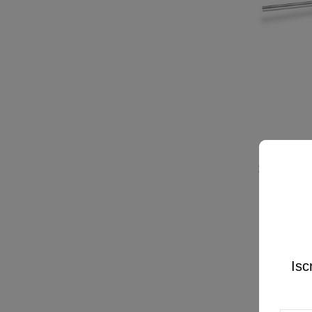
Manubrio 
Streetba
109,68 €
Isc