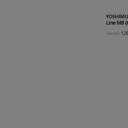
YOSHIMUR
Line M8 (
128
142,74 €