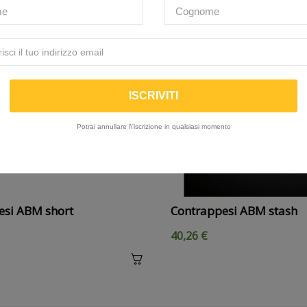
Potrai annullare l\'iscrizione in qualsiasi momento
esi ABM short
Contrappesi ABM stash
40,26 €