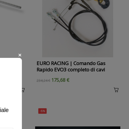
ersione
EURO RACING | Comando Gas
Rapido EVO3 completo di cavi
175,68 €
234,24 €
iale
-5%