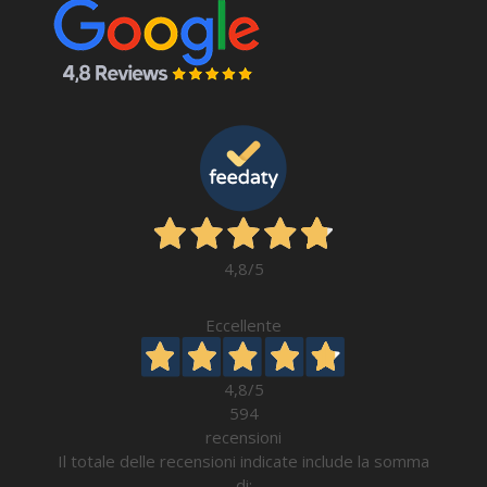
4,8
/5
Eccellente
4,8
/5
594
recensioni
Il totale delle recensioni indicate include la somma
di: