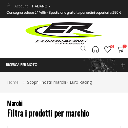
Account
ITALIANO
Consegna veloce 24/48h - Spedizione gratuita per ordini superiori a 250 €
0
0
Attiva/disattiva
☰
la
navigazione
RICERCA PER MOTO
Home
Scopri i nostri marchi - Euro Racing
Marchi
Filtra i prodotti per marchio