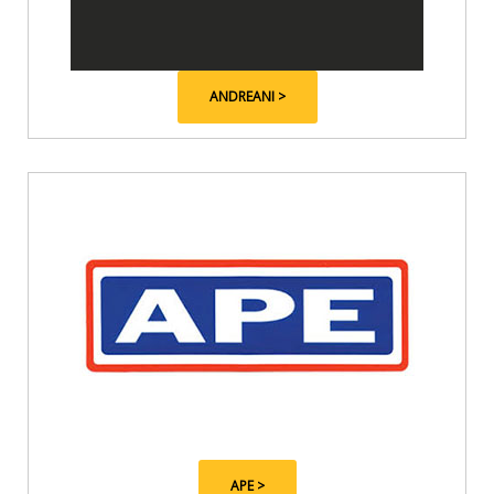
ANDREANI >
APE >