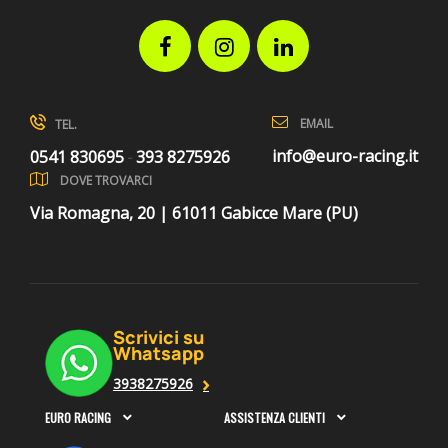
Facebook
Instagram
LinkedIn
EMAIL
TEL.
info@euro-racing.it
0541 830695
393 8275926
-
DOVE TROVARCI
Via Romagna, 20 | 61011 Gabicce Mare (PU)
Scrivici su
Whatsapp
3938275926
EURO RACING
ASSISTENZA CLIENTI

