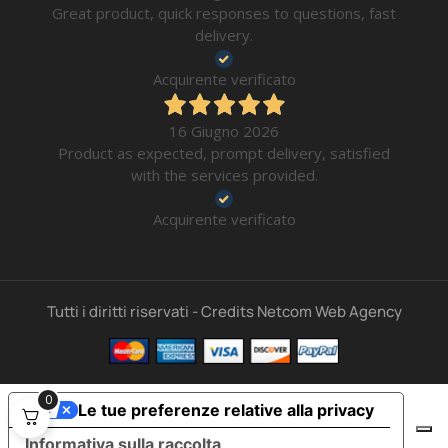
Great product, quick responses to questions, fast
delivery.
Acquirente verificato
16 Giugno 2026
Product as expected, prompt delivery, satisfied
with the services provided.
Acquirente verificato
Tutti i diritti riservati - Credits Netcom Web Agency
0
Le tue preferenze relative alla privacy
Informativa sulla raccolta