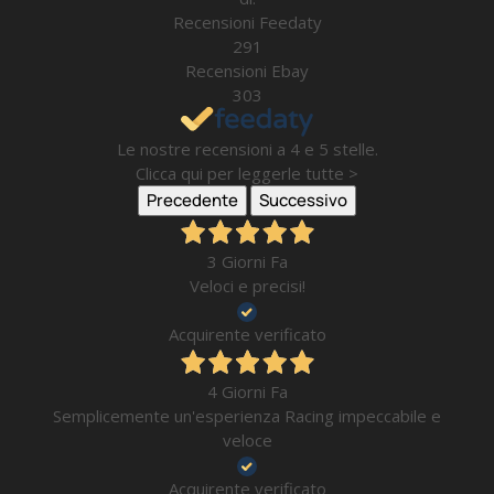
Recensioni Feedaty
291
Recensioni Ebay
303
Le nostre recensioni a 4 e 5 stelle.
Clicca qui per leggerle tutte >
Precedente
Successivo
3 Giorni Fa
Veloci e precisi!
Acquirente verificato
4 Giorni Fa
Semplicemente un'esperienza Racing impeccabile e
veloce
Acquirente verificato