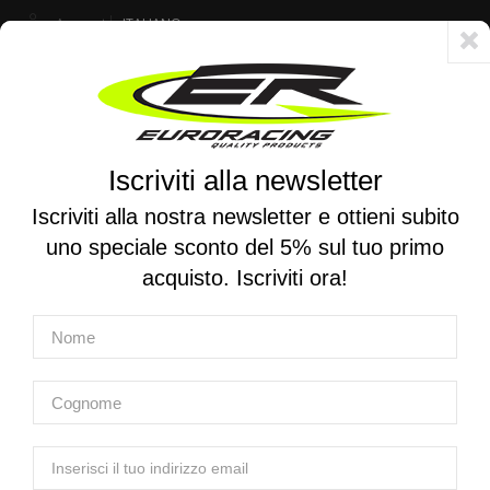
Account
ITALIANO
Consegna veloce 24/48h - Spedizione gratuita per ordini superiori a 250 €
Iscriviti alla newsletter
0
0
Attiva/disattiva
☰
la
Iscriviti alla nostra newsletter e ottieni subito
navigazione
uno speciale sconto del 5% sul tuo primo
RICERCA PER MOTO
acquisto. Iscriviti ora!
Home
Prodotti
Elettronica
Elettronica
Elettronica
Accessori Elettronica