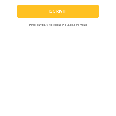
Centraline E Cablaggi
Cruscotti
Potrai annullare l\'iscrizione in qualsiasi momento
Cronometri
Acquisizione Dati
Sensori
Carica Batterie E Tester
Cambi Elettronici
