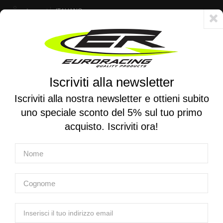
Account
ITALIANO
Consegna veloce 24/48h - Spedizione gratuita per ordini superiori a 250 €
Iscriviti alla newsletter
0
0
Attiva/disattiva
☰
la
Iscriviti alla nostra newsletter e ottieni subito
navigazione
uno speciale sconto del 5% sul tuo primo
RICERCA PER MOTO
acquisto. Iscriviti ora!
Home
Produttori
Rapid Bike
Rapid Bike
Rapid Bike