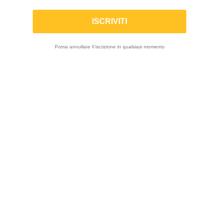

Potrai annullare l\'iscrizione in qualsiasi momento
Visualizza 1-12 di 88 prodotti
-10%
-10%
RAPID BIKE | Kit
RAPID BIKE | Kit
Centralina +
Centralina +
cablaggio EVO 2
cablaggio EVO 2