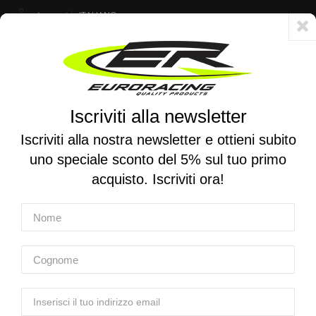
Account
ITALIANO
Consegna veloce 24/48h - Spedizione gratuita per ordini superiori a 250 €
Iscriviti alla newsletter
0
0
Attiva/disattiva
☰
la
Iscriviti alla nostra newsletter e ottieni subito
navigazione
uno speciale sconto del 5% sul tuo primo
RICERCA PER MOTO
acquisto. Iscriviti ora!
Home
Prodotti
Servizi esclusivi Euro Racing
Sospensioni
Sospensioni
Sospensioni