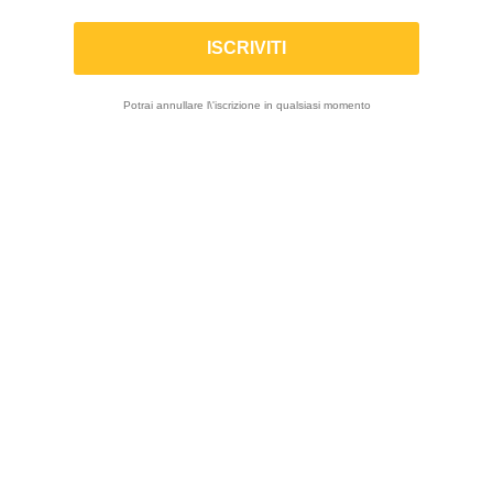
Potrai annullare l\'iscrizione in qualsiasi momento

Visualizza 1-7 di 7 prodotti