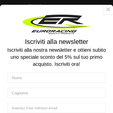
Account
ITALIANO
Consegna veloce 24/48h - Spedizione gratuita per ordini superiori a 250 €
Iscriviti alla newsletter
0
0
Attiva/disattiva
☰
la
Iscriviti alla nostra newsletter e ottieni subito
navigazione
uno speciale sconto del 5% sul tuo primo
RICERCA PER MOTO
acquisto. Iscriviti ora!
Home
Marchi
X-TRIG
Home
Prodotti
Produttori