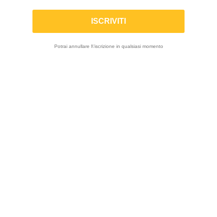
Elenco dei prodotti per marca X-TRIG
Potrai annullare l\'iscrizione in qualsiasi momento
FILTRO

Visualizza 1-12 di 13 prodotti
-5%
-10%
X-TRIG | Kit riser
X-TRIG | Piastre