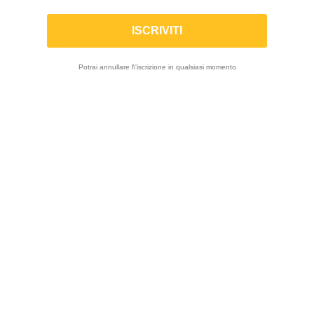

Potrai annullare l\'iscrizione in qualsiasi momento
Visualizza 1-12 di 13 prodotti
-10%
-10%
D.I.D | Kit
D.I.D - Kit
trasmissione per
trasmissione per
YAMAHA YZF 250
BENELLI TRK 502