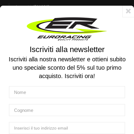
Account
ITALIANO
Consegna veloce 24/48h - Spedizione gratuita per ordini superiori a 250 €
Iscriviti alla newsletter
0
0
Attiva/disattiva
☰
la
Iscriviti alla nostra newsletter e ottieni subito
navigazione
uno speciale sconto del 5% sul tuo primo
RICERCA PER MOTO
acquisto. Iscriviti ora!
Home
Produttori
D.I.D.
D.I.D.
D.I.D.