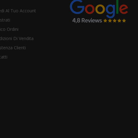
di Al Tuo Account
strati
ico Ordini
izioni Di Vendita
stenza Clienti
atti