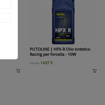
intetico
PUTOLINE | HPX-R Olio sintetico
Racing per forcella - 10W
14,87 €
18,14 €