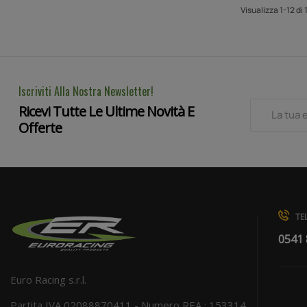
Visualizza 1-12 di
Iscriviti Alla Nostra Newsletter!
Ricevi Tutte Le Ultime Novità E
Offerte
TEL
0541
Euro Racing s.r.l.
Partita IVA 02088870411 - Numero REA : 153314