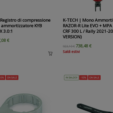
Registro di compressione
K-TECH | Mono Ammorti
 ammortizzatore KYB
RAZOR-R Lite EVO + MPA
 3.0:1
CRF 300 L / Rally 2021-
VERSION)
,08 €
738,48 €
923,10 €
Saldi estivi
10%
ON SALE
IN SALDO!
-10%
ON SALE