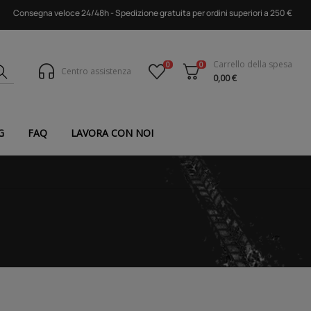
Consegna veloce 24/48h - Spedizione gratuita per ordini superiori a 250 €
Carrello della spesa
0
0
Centro assistenza
0,00 €
G
FAQ
LAVORA CON NOI