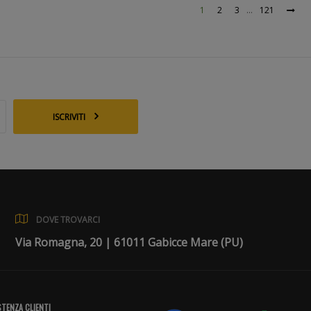
1
2
3
…
121
ISCRIVITI
DOVE TROVARCI
Via Romagna, 20 | 61011 Gabicce Mare (PU)
TENZA CLIENTI