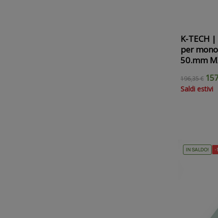
K-TECH | 
per mono
50.mm MX
157
196,35 €
Saldi estivi
IN SALDO!
-