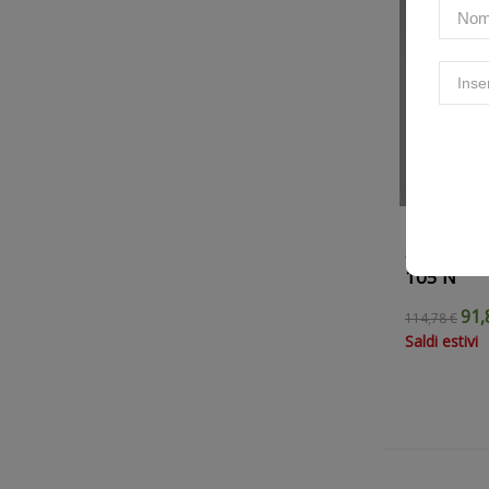
K-TECH |
ammortizz
105 N
91,
114,78 €
Saldi estivi