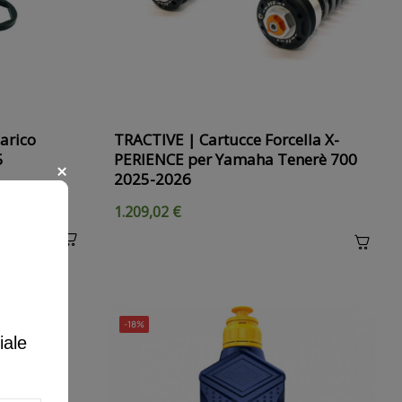
arico
TRACTIVE | Cartucce Forcella X-
5
PERIENCE per Yamaha Tenerè 700
2025-2026
1.209,02 €
-18%
iale