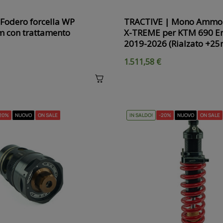
Fodero forcella WP
TRACTIVE | Mono Ammor
 con trattamento
X-TREME per KTM 690 E
2019-2026 (Rialzato +2
1.511,58 €
20%
NUOVO
ON SALE
IN SALDO!
-20%
NUOVO
ON SALE