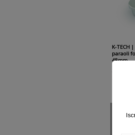
K-TECH | 
paraoli f
48mm
73,4
81,65 €
Saldi estivi
IN SALDO!
-
Isc