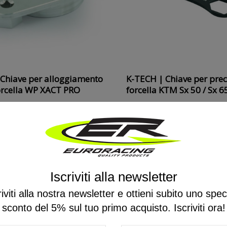
Chiave per alloggiamento
K-TECH | Chiave per prec
orcella WP XACT PRO
forcella KTM Sx 50 / Sx 6
12,56 €
13,96 €
9 €
Saldi estivi
Iscriviti alla newsletter
20%
ON SALE
-18%
riviti alla nostra newsletter e ottieni subito uno spec
sconto del 5% sul tuo primo acquisto. Iscriviti ora!