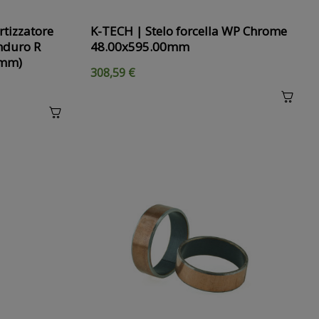
tizzatore
K-TECH | Stelo forcella WP Chrome
nduro R
48.00x595.00mm
5mm)
308,59 €