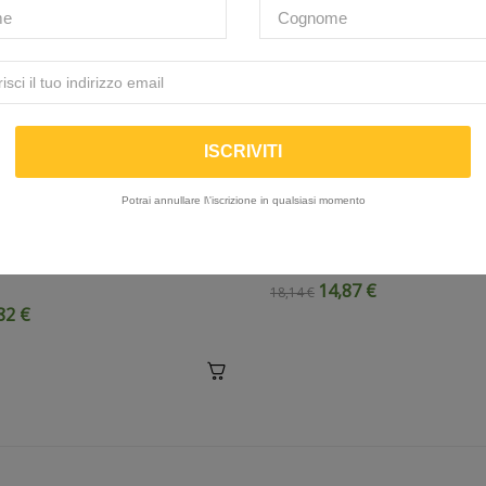
Potrai annullare l\'iscrizione in qualsiasi momento
 Molla mono
PUTOLINE | HPX-R Olio s
atore (59x195) bianca -
Racing per forcella - 15W
14,87 €
18,14 €
82 €