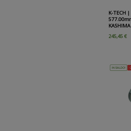
K-TECH | 
577.00mm
KASHIMA
245,45 €
IN SALDO!
-