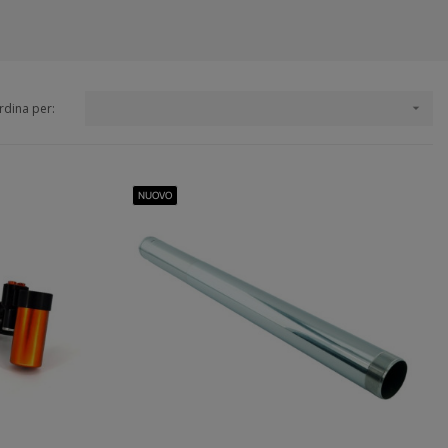
rdina per:

NUOVO