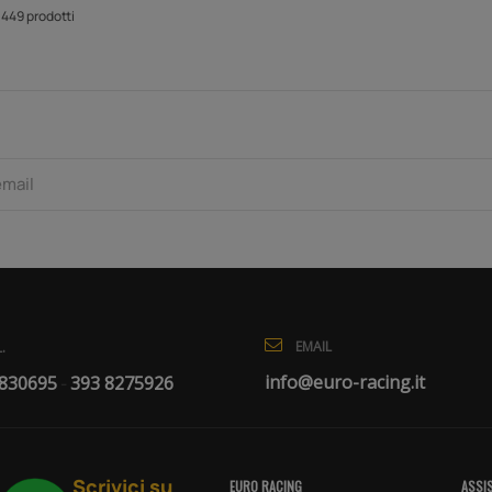
 1449 prodotti
EMAIL
.
info@euro-racing.it
 830695
393 8275926
-
Scrivici su
EURO RACING
ASSIS