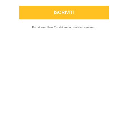

Potrai annullare l\'iscrizione in qualsiasi momento
Visualizza 1-2 di 2 prodotti
-10%
-10%
RAPID BIKE |
RAPID BIKE |