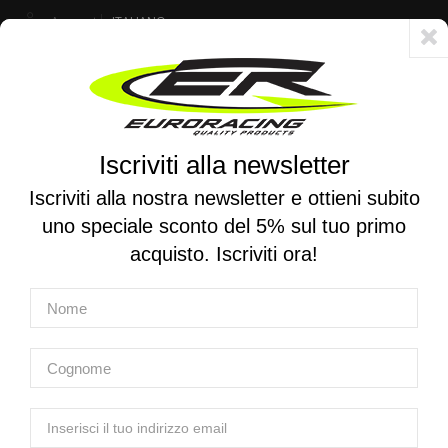
Account
ITALIANO
Consegna veloce 24/48h - Spedizione gratuita per ordini superiori a 250 €
Iscriviti alla newsletter
0
0
Attiva/disattiva
☰
la
Iscriviti alla nostra newsletter e ottieni subito
navigazione
uno speciale sconto del 5% sul tuo primo
RICERCA PER MOTO
acquisto. Iscriviti ora!
Home
Prodotti
Sospensioni
Cartucce e forcelle
Cartucce E Forcelle
Cartucce E Forcelle
Forcelle Complete