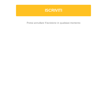
Cartucce Per Moto Adventure E Touring
Cartucce Per Moto Stradali E Da Pista
Potrai annullare l\'iscrizione in qualsiasi momento
Cartucce Per Moto Off-Road

Visualizza 1-12 di 216 prodotti
IN SALDO!
-20%
ON SALE