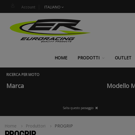
Account
ITALIANO
HOME
PRODOTTI
OUTLET
RICERCA PER MOTO
Marca
Modello 
Salta questo passaggio
Home
Produttori
PROGRIP
PROGRIP