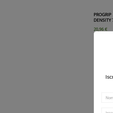
PROGRIP 
DENSITY 
20,96 €
Isc