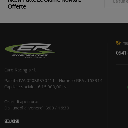
Offerte
TEL
0541
Euro Racing s.r.l.
Partita IVA 02088870411 - Numero REA : 153314
Capitale sociale : € 15.000,00 i.v.
Orari di apertura:
Dal lunedì al venerdì: 8:00 / 16:30
SEGUICI SU