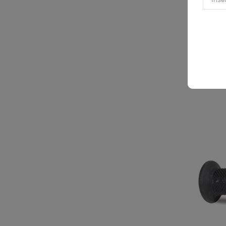
PROGRIP 
DENSITY 
21,26 €