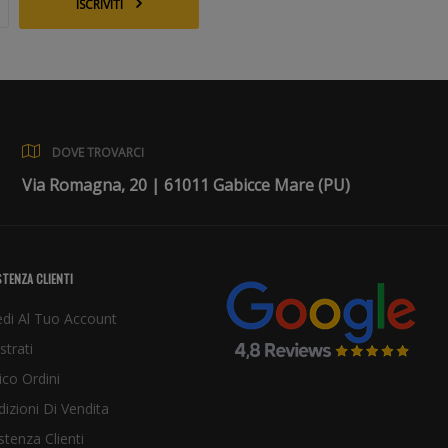
ISCRIVITI
DOVE TROVARCI
Via Romagna, 20 | 61011 Gabicce Mare (PU)
TENZA CLIENTI
di Al Tuo Account
strati
ico Ordini
izioni Di Vendita
stenza Clienti