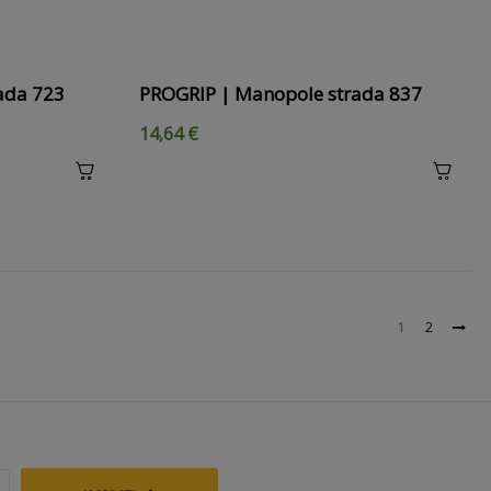
ada 723
PROGRIP | Manopole strada 837
14,64 €
1
2