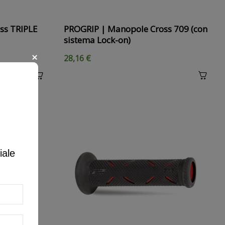
ss TRIPLE
PROGRIP | Manopole Cross 709 (con
sistema Lock-on)
28,16 €
iale