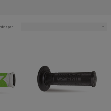
rdina per:
