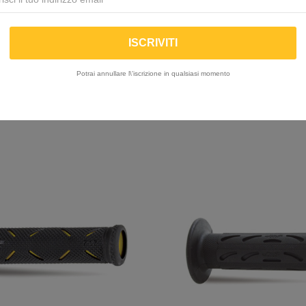
| Manopole Racing DUAL
PROGRIP | Manopole st
838
DENSITY 724
Potrai annullare l\'iscrizione in qualsiasi momento
21,26 €