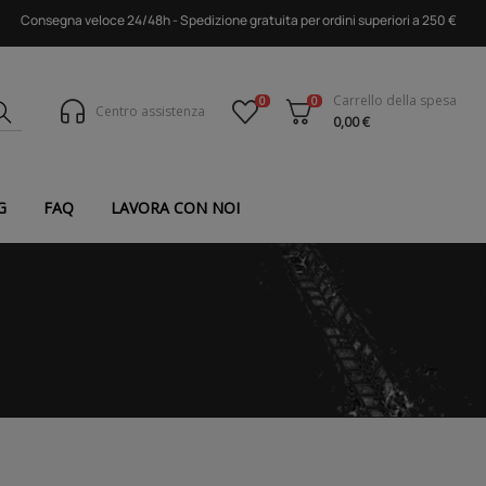
Consegna veloce 24/48h - Spedizione gratuita per ordini superiori a 250 €
Carrello della spesa
0
0
Centro assistenza
0,00 €
G
FAQ
LAVORA CON NOI