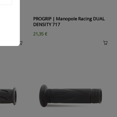
rada DUAL
PROGRIP | Manopole Racing DUAL
DENSITY 717
21,35 €