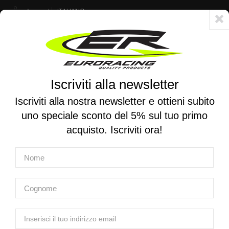
Account
ITALIANO
Consegna veloce 24/48h - Spedizione gratuita per ordini superiori a 250 €
Iscriviti alla newsletter
0
0
Attiva/disattiva
☰
la
Iscriviti alla nostra newsletter e ottieni subito
navigazione
uno speciale sconto del 5% sul tuo primo
RICERCA PER MOTO
acquisto. Iscriviti ora!
Home
Prodotti
Scarichi
Ricambi scarichi
YOSHIMURA | Targhetta logo per silenziatore AT2
YOSHIMURA | Targhetta logo per
silenziatore AT2