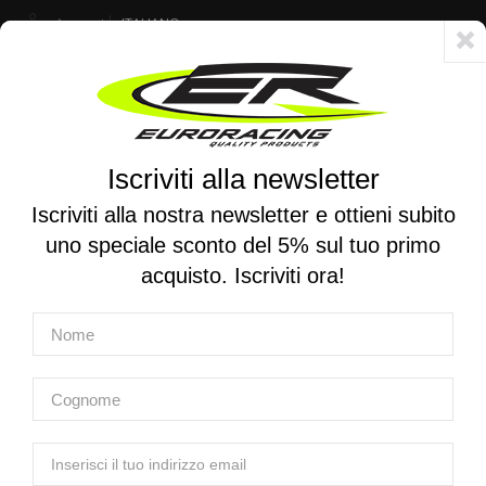
Account
ITALIANO
Consegna veloce 24/48h - Spedizione gratuita per ordini superiori a 250 €
Iscriviti alla newsletter
0
0
Attiva/disattiva
☰
la
Iscriviti alla nostra newsletter e ottieni subito
navigazione
uno speciale sconto del 5% sul tuo primo
RICERCA PER MOTO
acquisto. Iscriviti ora!
Home
Prodotti
Scarichi
Ricambi scarichi
YOSHIMURA | Adesivo per scarico Yoshimura RS-2 Off-Road
YOSHIMURA | Adesivo per scarico
Yoshimura RS-2 Off-Road