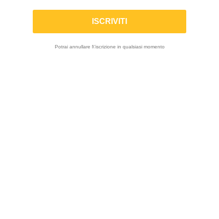
IN SALDO!
-15%
ON SALE
Potrai annullare l\'iscrizione in qualsiasi momento