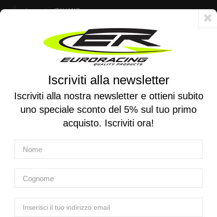
Account
ITALIANO
Consegna veloce 24/48h - Spedizione gratuita per ordini superiori a 250 €
Iscriviti alla newsletter
0
0
Attiva/disattiva
☰
la
Iscriviti alla nostra newsletter e ottieni subito
navigazione
uno speciale sconto del 5% sul tuo primo
RICERCA PER MOTO
acquisto. Iscriviti ora!
Home
Prodotti
Filtri Aria
Manutenzione Filtri Aria
MWR | Kit di manutenzione e pulizia filtri aria
MWR | Kit di manutenzione e pulizia filtri