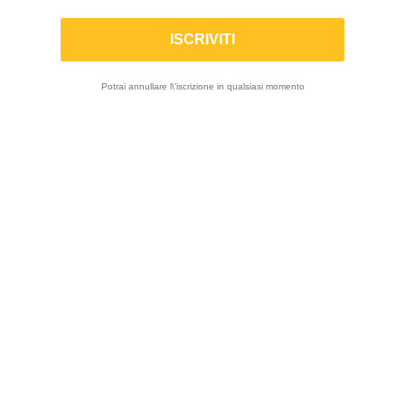
aria
-10%
Potrai annullare l\'iscrizione in qualsiasi momento