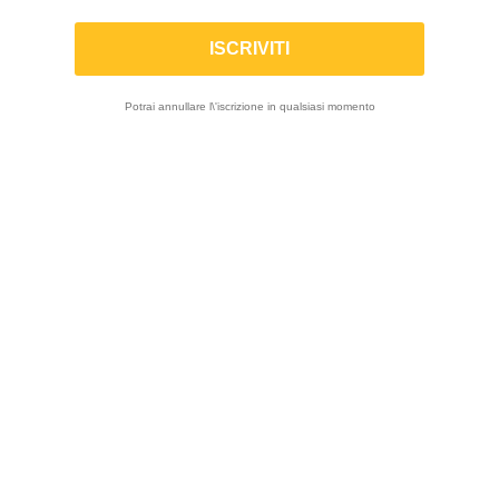
MWR | Filtro aria Performance per CF
MOTO MT 700 / 400 / 650 SERIES
Potrai annullare l\'iscrizione in qualsiasi momento
IN SALDO!
-20%
ON SALE