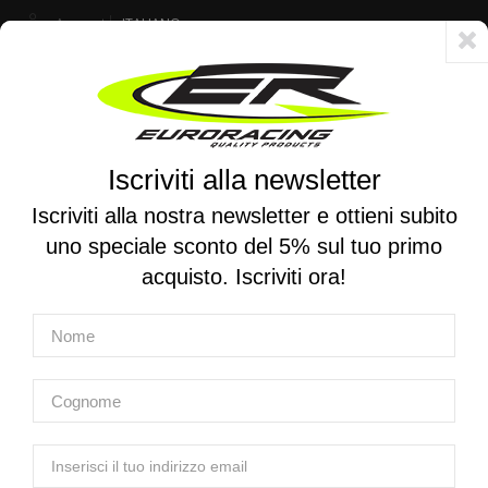
Account
ITALIANO
Consegna veloce 24/48h - Spedizione gratuita per ordini superiori a 250 €
Iscriviti alla newsletter
0
0
Attiva/disattiva
☰
la
Iscriviti alla nostra newsletter e ottieni subito
navigazione
uno speciale sconto del 5% sul tuo primo
RICERCA PER MOTO
acquisto. Iscriviti ora!
Home
Prodotti
Filtri Aria
Filtri aria Performance
MWR | Filtro aria Performance per CF MOTO MT 700 / 400 /
650 SERIES