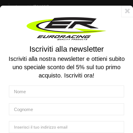
Account
ITALIANO
Consegna veloce 24/48h - Spedizione gratuita per ordini superiori a 250 €
Iscriviti alla newsletter
0
0
Attiva/disattiva
☰
la
Iscriviti alla nostra newsletter e ottieni subito
navigazione
uno speciale sconto del 5% sul tuo primo
RICERCA PER MOTO
acquisto. Iscriviti ora!
Home
Prodotti
Attrezzatura
Attrezzatura per sospensioni - Forcelle
EURO RACING | Supporto per forcelle ed ammortizzatori
EURO RACING | Supporto per forcelle ed