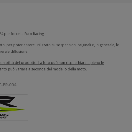
4 per forcella Euro Racing
o per poter essere utilizzato su sospensioni originali e, in generale, le
erale diffusione.
nibilità del prodotto. La foto può non rispecchiare a pieno le
quanto può variare a seconda del modello della moto.
T-ER-004