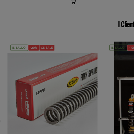
I Clie
IN SALDO!
-20%
ON SALE
IN SALDO!
-1