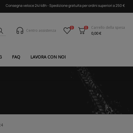
Consegna veloce 24/48h - Spedizione gratuita per ordini superiori a 250 €
Carrello della spesa
0
0
Centro assistenza
0,00 €
G
FAQ
LAVORA CON NOI
24