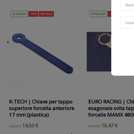
IN SALDO!
-10%
ON SALE
IN SALDO!
-10%
ON SALE
‹
K-TECH | Chiave per tappo
EURO RACING | Chi
superiore forcella anteriore
esagonale svita ta
17 mm (plastica)
forcelle MAMX 480
14,50 €
16,47 €
16,12 €
18,30 €