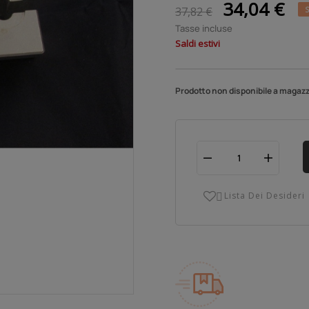
34,04 €
37,82 €
S
Tasse incluse
Saldi estivi
Prodotto non disponibile a magazzi
Lista Dei Desideri
