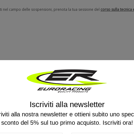
rti nel campo delle sospensioni, prenota la tua sessione del
corso sulla tecnica
Ancora nessuna recensione da parte degli utenti.
Iscriviti alla newsletter
riviti alla nostra newsletter e ottieni subito uno spec
PRODOTTI CORRELATI
sconto del 5% sul tuo primo acquisto. Iscriviti ora!
( 16 altri prodotti della stessa categoria )