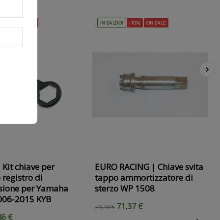
-10%
ON SALE
IN SALDO!
-10%
ON SALE
›
Kit chiave per
EURO RACING | Chiave svita
e registro di
tappo ammortizzatore di
sione per Yamaha
sterzo WP 1508
006-2015 KYB
71,37 €
79,30 €
46 €