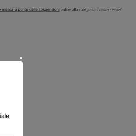
 e messa a punto delle sospensioni
online alla categoria
'I nostri servizi'
iale