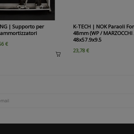
NG | Supporto per
K-TECH | NOK Paraoli For
d ammortizzatori
48mm (WP / MARZOCCHI /
48x57.9x9.5
56 €
23,78 €