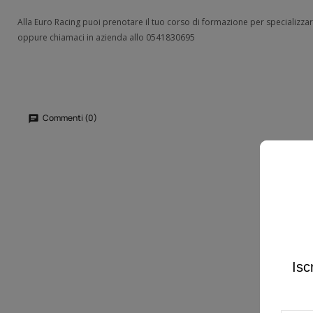
Alla Euro Racing puoi prenotare il tuo corso di formazione per specializza
oppure chiamaci in azienda allo 0541830695
Commenti (0)
Isc