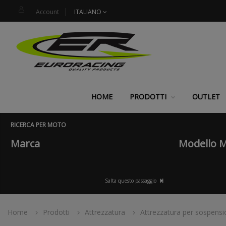
Account
ITALIANO
HOME
PRODOTTI
OUTLET
RICERCA PER MOTO
Marca
Modello 
Salta questo passaggio
Home
Prodotti
Attrezzatura
Attrezzatura per sospensio