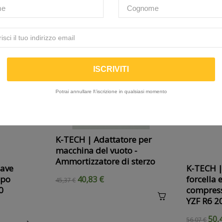
IN SALDO!
-10%
ON SALE
IN SALDO!
Potrai annullare l\'iscrizione in qualsiasi momento
K-TECH | Adattatore per
macchina del vuoto -
Ammortizzatore di sterzo
ave
K-TECH | 
ppo
forcella 
40,83 €
45,37 €
0
compres
YZF R6 2
50,
56,07 €