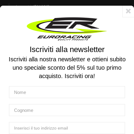
Account
ITALIANO
Consegna veloce 24/48h - Spedizione gratuita per ordini superiori a 250 €
Iscriviti alla newsletter
0
0
Attiva/disattiva
☰
la
Iscriviti alla nostra newsletter e ottieni subito
navigazione
uno speciale sconto del 5% sul tuo primo
RICERCA PER MOTO
acquisto. Iscriviti ora!
Home
Prodotti
Attrezzatura
Attrezzatura per sospensioni - Ammortizzatori
EURO RACING | Chiave per piedino mono WP trax links
EURO RACING | Chiave per piedino mono