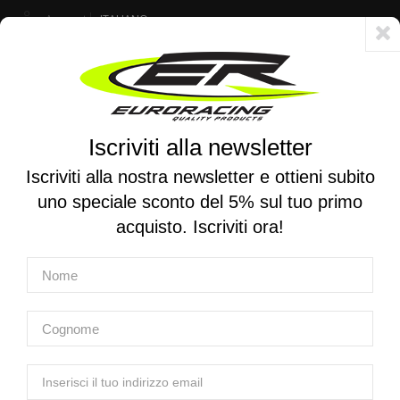
Account
ITALIANO
Consegna veloce 24/48h - Spedizione gratuita per ordini superiori a 250 €
Iscriviti alla newsletter
0
0
Attiva/disattiva
☰
la
Iscriviti alla nostra newsletter e ottieni subito
navigazione
uno speciale sconto del 5% sul tuo primo
RICERCA PER MOTO
acquisto. Iscriviti ora!
Home
Prodotti
Attrezzatura
Attrezzatura per sospensioni - Ammortizzatori
EURO RACING | Chiave svita pistone ammortizzatore 4014
EURO RACING | Chiave svita pistone