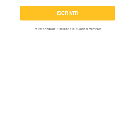
ammortizzatore 4014
IN SALDO!
-10%
ON SALE
Potrai annullare l\'iscrizione in qualsiasi momento