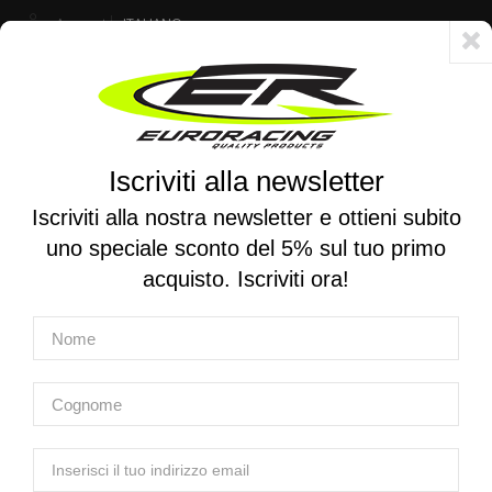
Account
ITALIANO
Consegna veloce 24/48h - Spedizione gratuita per ordini superiori a 250 €
Iscriviti alla newsletter
0
0
Attiva/disattiva
☰
la
Iscriviti alla nostra newsletter e ottieni subito
navigazione
uno speciale sconto del 5% sul tuo primo
RICERCA PER MOTO
acquisto. Iscriviti ora!
Home
Prodotti
Attrezzatura
Attrezzatura per sospensioni - Ammortizzatori
K-TECH | Pompa ad alta pressione per sospensioni
K-TECH | Pompa ad alta pressione per