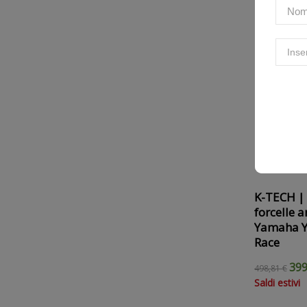
K-TECH | 
forcelle a
Yamaha Y
Race
399
498,81 €
Saldi estivi