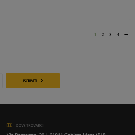
1
2
3
4
ISCRIVITI
DOVE TROVARCI