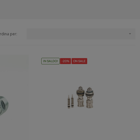
rdina per:

IN SALDO!
-20%
ON SALE