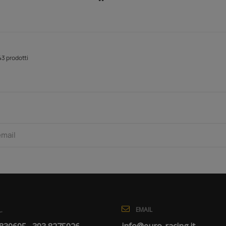
43 prodotti
EMAIL
.