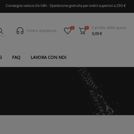
Consegna veloce 24/48h - Spedizione gratuita per ordini superiori a 250 €
Carrello della spesa
0
0
Centro assistenza
0,00 €
G
FAQ
LAVORA CON NOI