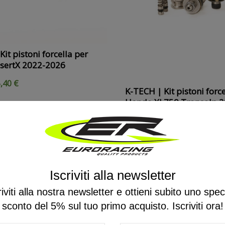
it pistoni forcella per
esertX 2022-2026
,40 €
K-TECH | Kit pistoni force
Honda XL750 Transalp 
250,83 €
313,54 €
Saldi estivi
Iscriviti alla newsletter
20%
ON SALE
IN SALDO!
-20%
ON SALE
riviti alla nostra newsletter e ottieni subito uno spec
sconto del 5% sul tuo primo acquisto. Iscriviti ora!