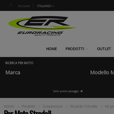
Account
ITALIANO
HOME
PRODOTTI
OUTLET
RICERCA PER MOTO
Marca
Modello 
Salta questo passaggio
Home
Prodotti
Sospensioni
Ricambi Forcelle
Kit pi
Per Moto Stradali