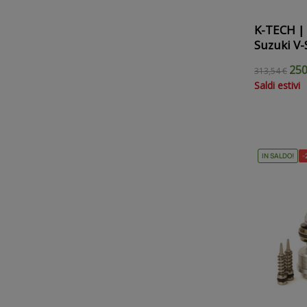
K-TECH | K
Suzuki V-
250
313,54 €
Saldi estivi
IN SALDO!
-