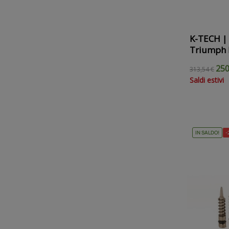
K-TECH | 
Triumph 
250
313,54 €
Saldi estivi
IN SALDO!
-