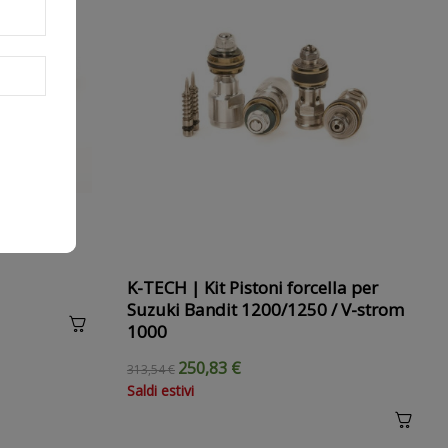
i per
26 MM
K-TECH | Kit Pistoni forcella per
Suzuki Bandit 1200/1250 / V-strom
1000
250,83 €
313,54 €
Saldi estivi