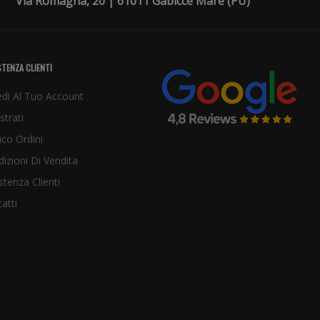
Via Romagna, 20 | 61011 Gabicce Mare (PU)
TENZA CLIENTI
di Al Tuo Account
strati
ico Ordini
izioni Di Vendita
stenza Clienti
atti