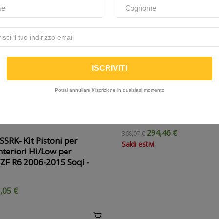
Potrai annullare l\'iscrizione in qualsiasi momento
K-TECH | SSK - Kit piston
forcelle per Marzocchi 
294,46 €
368,07 €
SSRK- Kit Pistoni per
Saldi estivi
nteriori Hi/Low per
ZF R6 2006-2015 Soqi -
,05 €