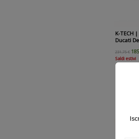
K-TECH | K
Ducati D
185
231,75 €
Saldi estivi
IN SALDO!
-
Isc