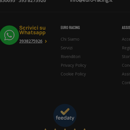
info@euro-racing.it
 830695
393 8275926
-
Scrivici su
EURO RACING
ASSIS
Whatsapp
Chi Siamo
Acce
3938275926
Servizi
Regi
Rivenditori
Stor
Privacy Policy
Cond
Cookie Policy
Assi
Cont