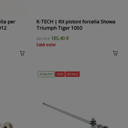
lla per
K-TECH | Kit pistoni forcella Showa
012
Triumph Tiger 1050
185,40 €
231,75 €
Saldi estivi
IN SALDO!
-20%
ON SALE