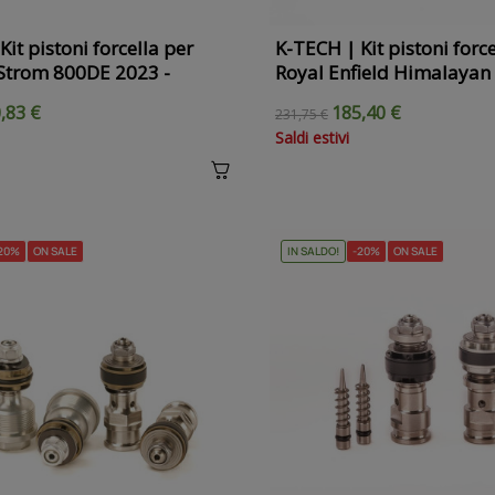
it pistoni forcella per
K-TECH | Kit pistoni force
Strom 800DE 2023 -
Royal Enfield Himalayan
,83 €
185,40 €
231,75 €
Saldi estivi
20%
ON SALE
IN SALDO!
-20%
ON SALE