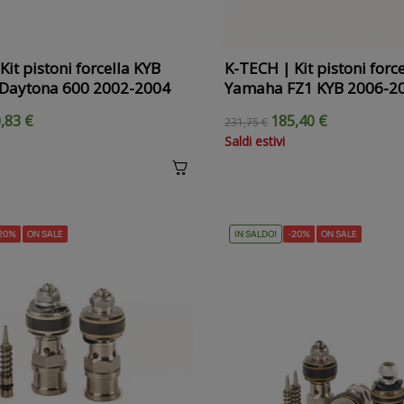
Kit pistoni forcella KYB
K-TECH | Kit pistoni force
Daytona 600 2002-2004
Yamaha FZ1 KYB 2006-2
,83 €
185,40 €
231,75 €
Saldi estivi
20%
ON SALE
IN SALDO!
-20%
ON SALE