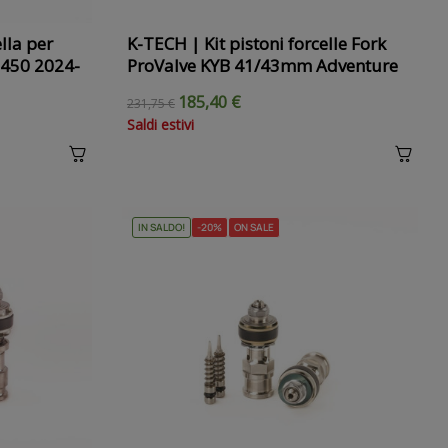
lla per
K-TECH | Kit pistoni forcelle Fork
 450 2024-
ProValve KYB 41/43mm Adventure
185,40 €
231,75 €
Saldi estivi
IN SALDO!
-20%
ON SALE