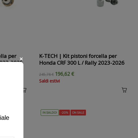
lla per
K-TECH | Kit pistoni forcella per
2023-2025
Honda CRF 300 L / Rally 2023-2026
196,62 €
245,78 €
Saldi estivi
IN SALDO!
-20%
ON SALE
iale