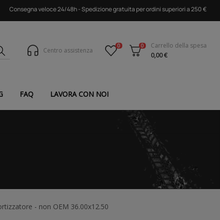
Consegna veloce 24/48h - Spedizione gratuita per ordini superiori a 250 €
Carrello della spesa
0
0
Centro assistenza
0,00 €
G
FAQ
LAVORA CON NOI
rtizzatore - non OEM 36.00x12.50