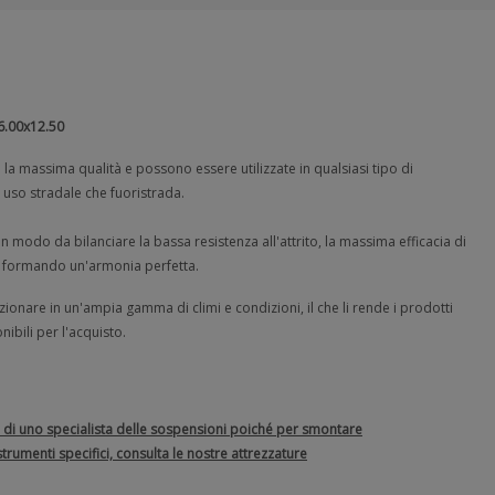
6.00x12.50
 la massima qualità e possono essere utilizzate in qualsiasi tipo di
uso stradale che fuoristrada.
in modo da bilanciare la bassa resistenza all'attrito, la massima efficacia di
a, formando un'armonia perfetta.
ionare in un'ampia gamma di climi e condizioni, il che li rende i prodotti
onibili per l'acquisto.
rte di uno specialista delle sospensioni poiché per smontare
rumenti specifici, consulta le nostre attrezzature