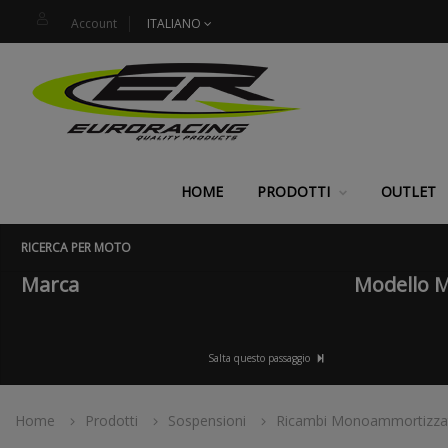
Account
ITALIANO
HOME
PRODOTTI
OUTLET
RICERCA PER MOTO
Marca
Modello 
Salta questo passaggio
Home
Prodotti
Sospensioni
Ricambi Monoammortizza