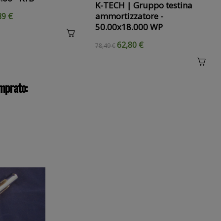
K-TECH | Gruppo testina
ammortizzatore -
89 €
50.00x18.000 WP
62,80 €
78,49 €
mprato: