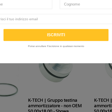
PRODOTTI CORRELATI
( 16 altri prodotti della stessa categoria )
IN SALDO!
-20%
ON SALE
IN SALDO!
Potrai annullare l\'iscrizione in qualsiasi momento
K-TECH | Gruppo testina
K-TECH |
ammortizzatore - non OEM
ammorti
50.00x18.00 - Showa
50.00x16