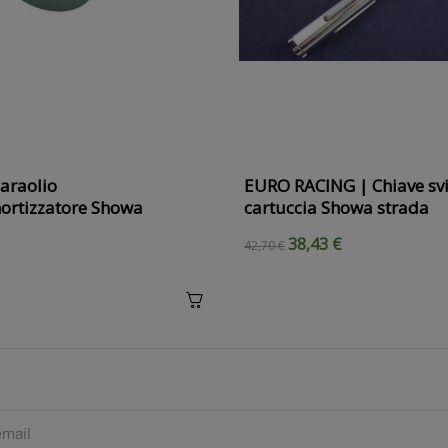
araolio
EURO RACING | Chiave svi
tizzatore Showa
cartuccia Showa strada
38,43 €
42,70 €