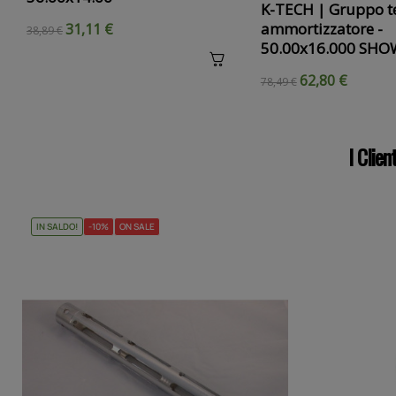
K-TECH | Gruppo t
ammortizzatore -
31,11 €
38,89 €
50.00x16.000 SH
62,80 €
78,49 €
I Clie
IN SALDO!
-10%
ON SALE