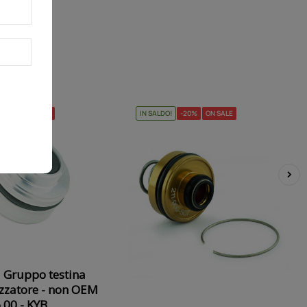
-20%
ON SALE
IN SALDO!
-20%
ON SALE
›
 Gruppo testina
zzatore - non OEM
.00 - KYB