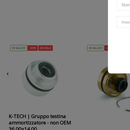
IN SALDO!
-20%
ON SALE
IN SALDO!
-20%
ON SALE
‹
K-TECH | Gruppo testina
ammortizzatore - non OEM
36.00x14.00