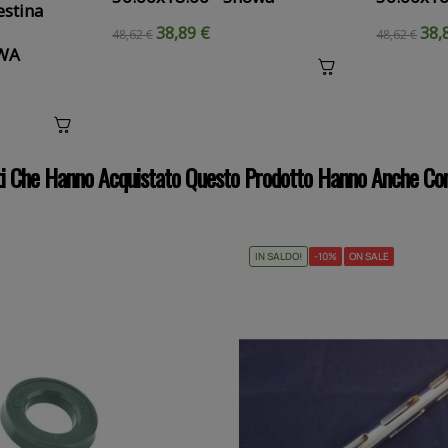
estina
38,89 €
38,
48,62 €
48,62 €
OWA
nti Che Hanno Acquistato Questo Prodotto Hanno Anche Co
IN SALDO!
-10%
ON SALE