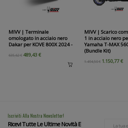
‹
MIVV | Terminale
MIVV | Scarico com
omologato in acciaio nero
1 in acciaio nero pe
Dakar per KOVE 800X 2024 -
Yamaha T-MAX 560
(Bundle Kit)
489,43 €
635,62 €
1.150,77 €
1.494,50 €
Iscriviti Alla Nostra Newsletter!
Ricevi Tutte Le Ultime Novità E