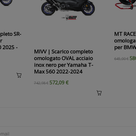
pleto SR-
MT RACE
r
omologat
 2025 -
per BMW 
MIVV | Scarico completo
omologato OVAL acciaio
58
645,00 €
inox nero per Yamaha T-
Max 560 2022-2024
572,09 €
742,98 €