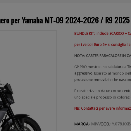
 nero per Yamaha MT-09 2024-2026 / R9 2025 -
BUNDLE KIT: include
SCARICO + 
per i veicoli Euro 5+ si consiglia 
NOTA: CARTER PARACALORE IN C
GP PRO mostra una
saldatura a TI
aggressivo
. Ispirato al mondo del
protezione removibile
che nasconde
È caratterizzato da un corpo centr
uno speciale processo di colorazi
NB: Contattaci per avere informazio
MARCA:
MIVV
COD.:
Y.078.KX