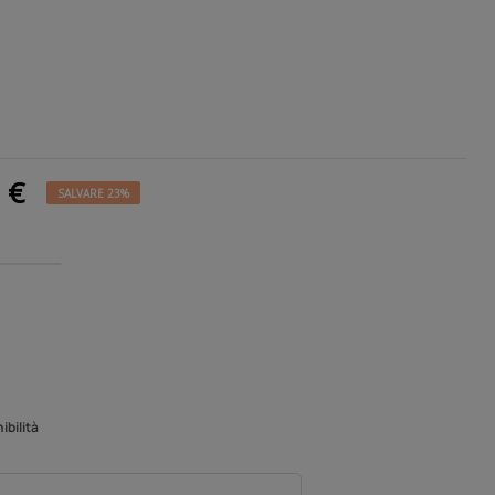
7 €
SALVARE 23%
ibilità