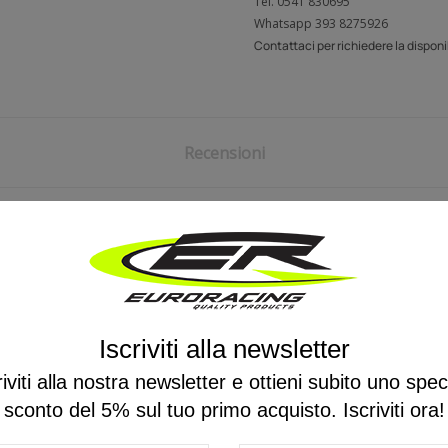
Tel.
0541 830695
Whatsapp
393 8275926
Contattaci per richiedere la disponi
Recensioni
Iscriviti alla newsletter
POTREBBE PIACERTI ANCHE
riviti alla nostra newsletter e ottieni subito uno spec
sconto del 5% sul tuo primo acquisto. Iscriviti ora!