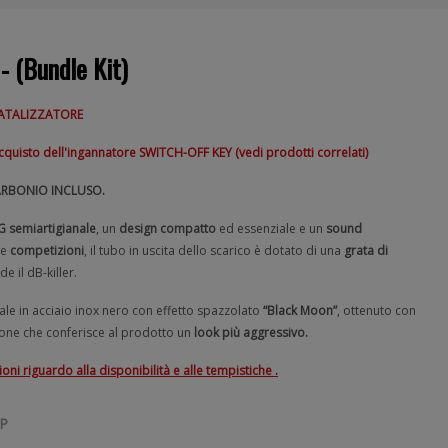
 (Bundle Kit)
CATALIZZATORE
l'acquisto dell'ingannatore SWITCH-OFF KEY (vedi prodotti correlati)
ARBONIO INCLUSO.
G semiartigianale
, un
design compatto
ed essenziale e un
sound
le
competizioni
, il tubo in uscita dello scarico è dotato di una
grata di
 il dB-killer.
ale in acciaio inox nero con effetto spazzolato
“Black Moon”
, ottenuto con
one che conferisce al prodotto un
look più aggressivo.
ni riguardo alla disponibilità e alle tempistiche .
BP