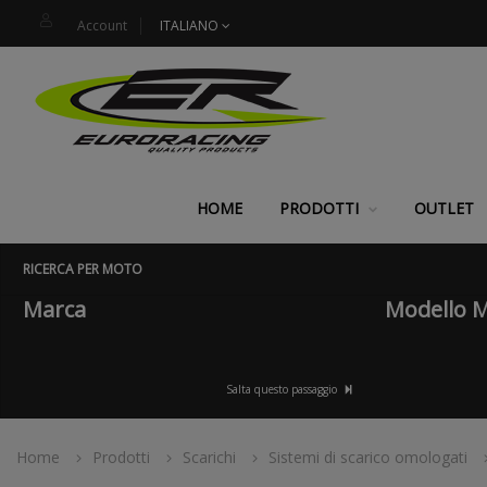
Account
ITALIANO
HOME
PRODOTTI
OUTLET
RICERCA PER MOTO
Marca
Modello 
Salta questo passaggio
Home
Prodotti
Scarichi
Sistemi di scarico omologati