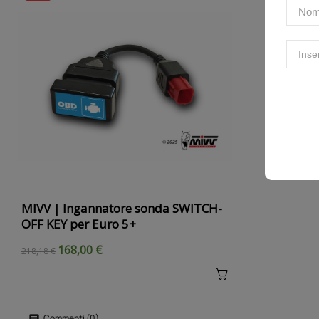
MIVV | Ingannatore sonda SWITCH-
OFF KEY per Euro 5+
168,00 €
218,18 €
Commenti (0)