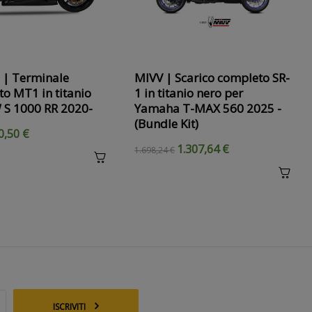
›
 | Terminale
MIVV | Scarico completo SR-
o MT1 in titanio
1 in titanio nero per
S 1000 RR 2020-
Yamaha T-MAX 560 2025 -
(Bundle Kit)
0,50 €
1.307,64 €
1.698,24 €
ISCRIVITI