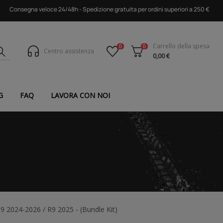
Consegna veloce 24/48h - Spedizione gratuita per ordini superiori a 250 €
Carrello della spesa
0
0
Centro assistenza
0,00 €
G
FAQ
LAVORA CON NOI
 2024-2026 / R9 2025 - (Bundle Kit)