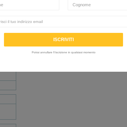
Whatsapp
393 8275926
Prodotto non disponibile a magazzi
Descrizione
Recensioni
Potrai annullare l\'iscrizione in qualsiasi momento