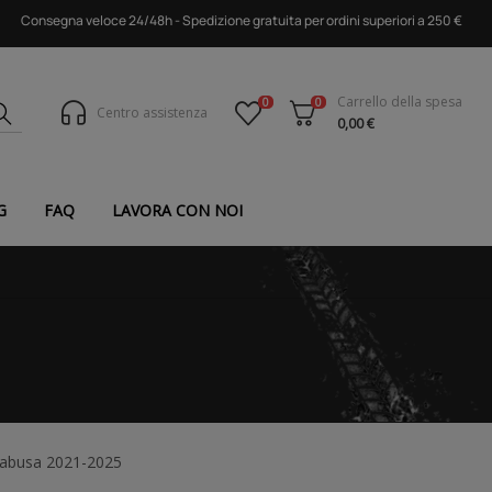
Consegna veloce 24/48h - Spedizione gratuita per ordini superiori a 250 €
Carrello della spesa
0
0
Centro assistenza
0,00 €
G
FAQ
LAVORA CON NOI
yabusa 2021-2025