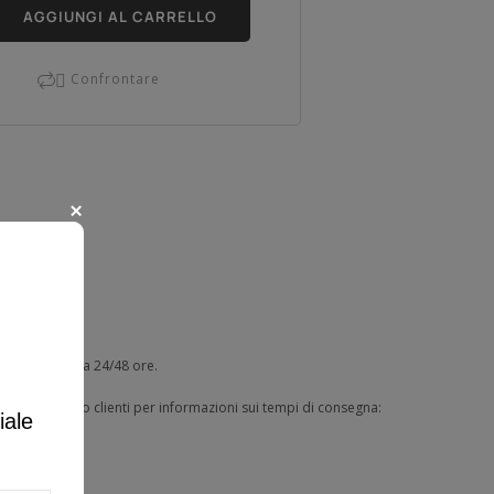
AGGIUNGI AL CARRELLO
Confrontare

zino - consegna 24/48 ore.
tare il servizio clienti per informazioni sui tempi di consegna:
iale