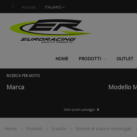
Account
ITALIANO
HOME
PRODOTTI
OUTLET
RICERCA PER MOTO
Marca
Modello 
Salta questo passaggio
Home
Prodotti
Scarichi
Sistemi di scarico omologati