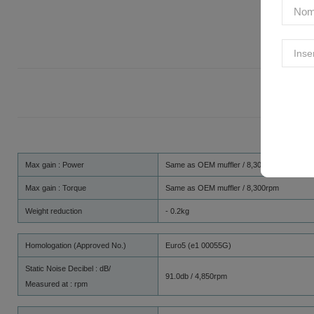
Max gain : Power
Same as OEM muffler / 8,300rpm
Max gain : Torque
Same as OEM muffler / 8,300rpm
Weight reduction
- 0.2kg
Homologation (Approved No.)
Euro5 (e1 00055G)
Static Noise Decibel : dB/
91.0db / 4,850rpm
Measured at : rpm