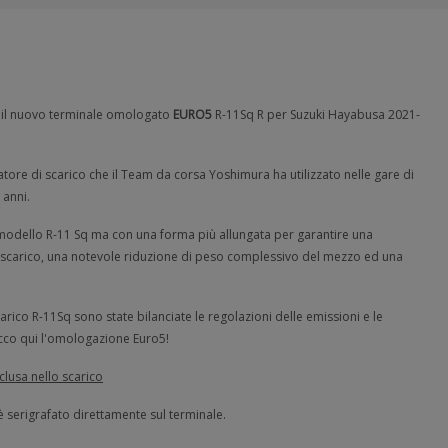
 il nuovo terminale omologato
EURO5
R-11Sq R per Suzuki Hayabusa 2021-
atore di scarico che il Team da corsa Yoshimura ha utilizzato nelle gare di
 anni.
l modello R-11 Sq ma con una forma più allungata per garantire una
o scarico, una notevole riduzione di peso complessivo del mezzo ed una
.
arico R-11Sq sono state bilanciate le regolazioni delle emissioni e le
ecco qui l'omologazione Euro5!
clusa nello scarico
 serigrafato direttamente sul terminale.