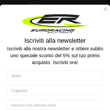
Account
ITALIANO
Consegna veloce 24/48h - Spedizione gratuita per ordini superiori a 250 €
Iscriviti alla newsletter
0
0
Attiva/disattiva
☰
la
Iscriviti alla nostra newsletter e ottieni subito
navigazione
uno speciale sconto del 5% sul tuo primo
RICERCA PER MOTO
acquisto. Iscriviti ora!
Home
Prodotti
Sospensioni
Ricambi Forcelle
Paraoli Forcelle
SKF | Kit Paraolio + Parapolvere DUAL ad alta scorrevolezza
KAYABA / OHLINS 48mm