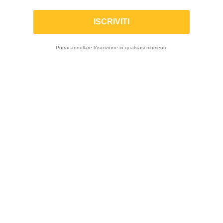
SKF | Kit Paraolio + Parapolvere DUAL ad
alta scorrevolezza KAYABA / OHLINS
48mm
Potrai annullare l\'iscrizione in qualsiasi momento
-10%