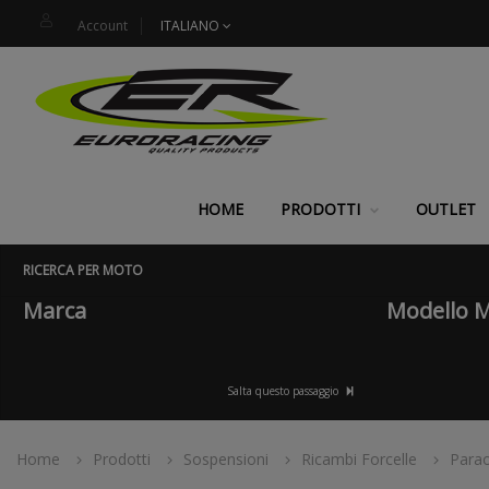
Account
ITALIANO
HOME
PRODOTTI
OUTLET
RICERCA PER MOTO
Marca
Modello 
Salta questo passaggio
Home
Prodotti
Sospensioni
Ricambi Forcelle
Parao