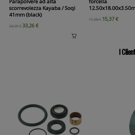
Parapolvere ad alta
forcella
scorrevolezza Kayaba / Soqi
12.50x18.00x3.50
41mm (black)
15,37 €
17,08 €
33,26 €
36,95 €
I Clie