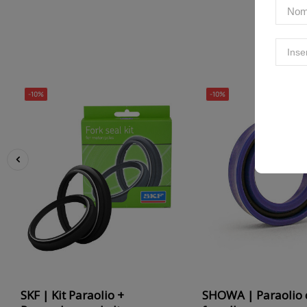
-10%
-10%
‹
SKF | Kit Paraolio +
SHOWA | Paraolio 