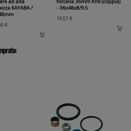
ere ad alta
forcella 36mm KYB (coppia)
lezza KAYABA /
- 36x48x8/9.5
 48mm
19,57 €
60 €
mprato: