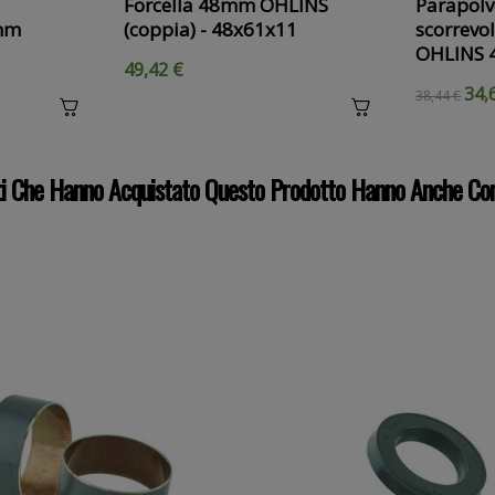
Forcella 48mm OHLINS
Parapolv
mm
(coppia) - 48x61x11
scorrevo
OHLINS
49,42 €
34,
38,44 €
nti Che Hanno Acquistato Questo Prodotto Hanno Anche Co