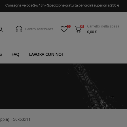
Consegna veloce 24/48h - Spedizione gratuita per ordini superiori a 250 €
Carrello della spesa
0
0
Centro assistenza
0,00 €
G
FAQ
LAVORA CON NOI
pia) - 50x63x11