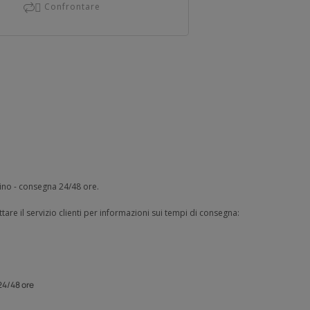
Confrontare

zino - consegna 24/48 ore.
tare il servizio clienti per informazioni sui tempi di consegna:
24/48 ore