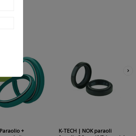
›
 Paraolio +
K-TECH | NOK paraoli