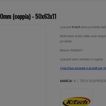
50mm (coppia) - 50x63x11
I paraoli
K-tech
sono prodotti dalla
NOK viene scelta dalle case sospen
prodotti.
Misure: 50
x63x11
I paraoli sono venduti in coppia.
Crea il tuo account o accedi per v
MARCA:
K – TECH SUSPENSI