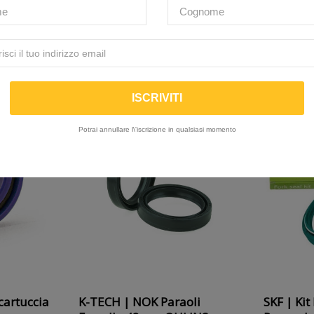
PRODOTTI CORRELATI
( 16 altri prodotti della stessa categoria )
-10%
Potrai annullare l\'iscrizione in qualsiasi momento
cartuccia
K-TECH | NOK Paraoli
SKF | Kit