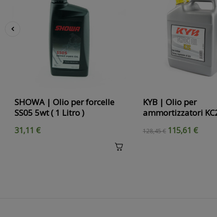
‹
SHOWA | Olio per forcelle
KYB | Olio per
SS05 5wt ( 1 Litro )
ammortizzatori KC2 (
31,11 €
115,61 €
128,45 €