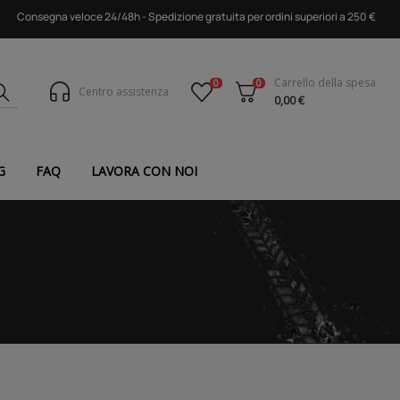
Consegna veloce 24/48h - Spedizione gratuita per ordini superiori a 250 €
Carrello della spesa
0
0
Centro assistenza
0,00 €
G
FAQ
LAVORA CON NOI