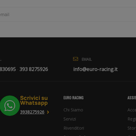
EMAIL
.
info@euro-racing.it
 830695
393 8275926
-
Scrivici su
EURO RACING
ASSIS
Whatsapp
Chi Siamo
Acce
3938275926
Servizi
Regi
Rivenditori
Stor