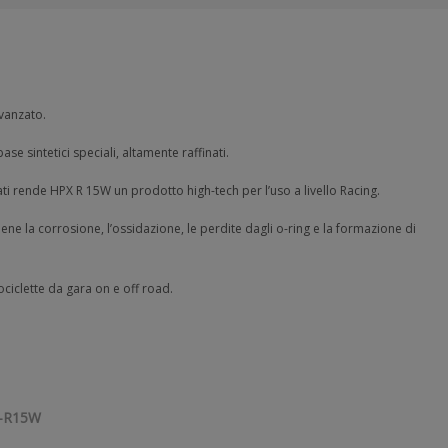
avanzato.
ase sintetici speciali, altamente raffinati.
ati rende HPX R 15W un prodotto high-tech per l’uso a livello Racing.
ene la corrosione, l’ossidazione, le perdite dagli o-ring e la formazione di
ciclette da gara on e off road.
-R15W