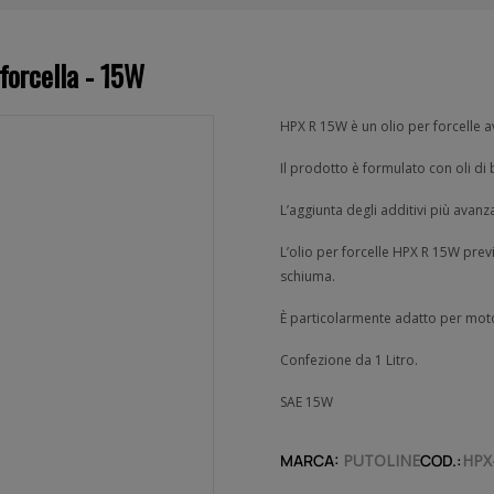
forcella - 15W
HPX R 15W è un olio per forcelle 
Il prodotto è formulato con oli di b
L’aggiunta degli additivi più avanz
L’olio per forcelle HPX R 15W previ
schiuma.
È particolarmente adatto per moto
Confezione da 1 Litro.
SAE 15W
MARCA:
PUTOLINE
COD.:
HPX