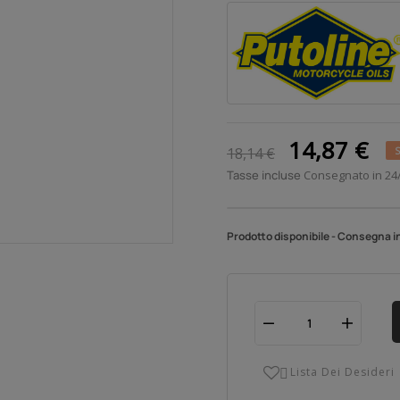
14,87 €
18,14 €
S
Tasse incluse
Consegnato in 24
Prodotto disponibile - Consegna i
Lista Dei Desideri
