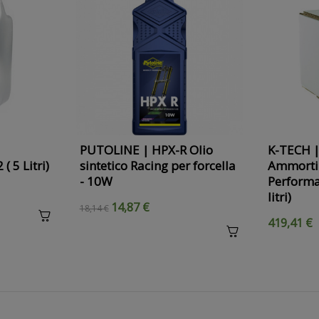
PUTOLINE | HPX-R Olio
K-TECH |
 5 Litri)
sintetico Racing per forcella
Ammorti
- 10W
Performa
litri)
14,87 €
18,14 €
419,41 €