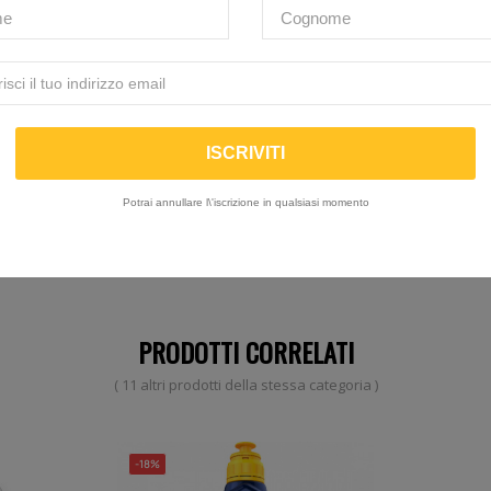
Ancora nessuna recensione da parte degli utenti.
Potrai annullare l\'iscrizione in qualsiasi momento
PRODOTTI CORRELATI
( 11 altri prodotti della stessa categoria )
-18%