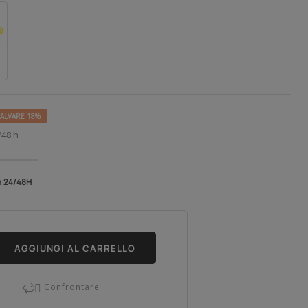
ALVARE 18%
/48 h
n 24/48H
AGGIUNGI AL CARRELLO
Confrontare
