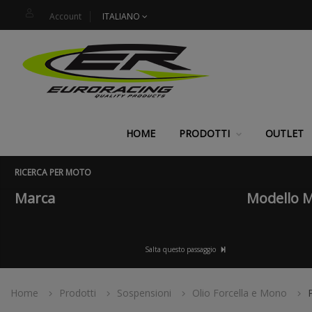
Account
ITALIANO
HOME
PRODOTTI
OUTLET
RICERCA PER MOTO
Marca
Modello 
Salta questo passaggio
Home
Prodotti
Sospensioni
Olio Forcella e Mono