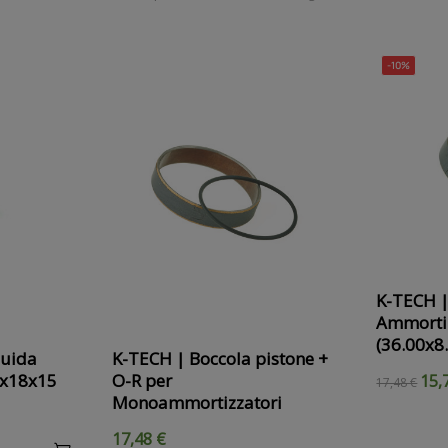
-10%
K-TECH |
Ammorti
(36.00x8
guida
K-TECH | Boccola pistone +
6x18x15
O-R per
15,
17,48 €
Monoammortizzatori
17,48 €