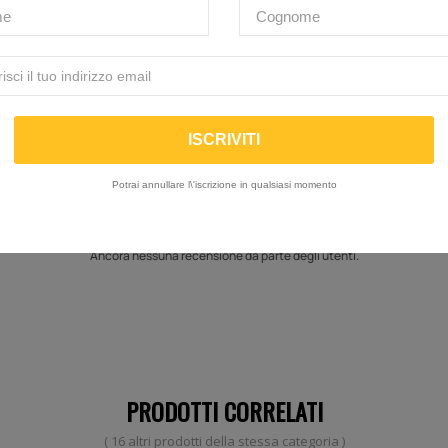
Brand
K-Tech
Potrai annullare l\'iscrizione in qualsiasi momento
Ancora nessuna recensione da parte degli utenti.
PRODOTTI CORRELATI
( 16 altri prodotti della stessa categoria )