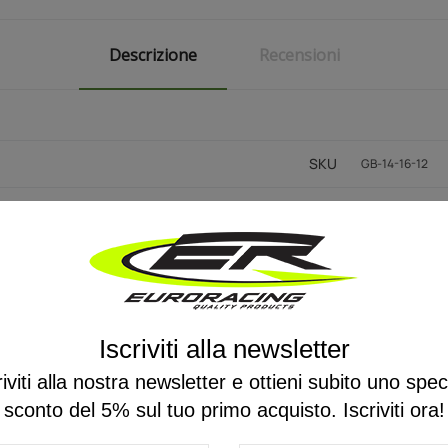
Descrizione
Recensioni
SKU
GB-14-16-12
SKU Weight (kg)
0.010000
SKU Barcode
5056106119783
Inner Diameter (mm)
14.00
Iscriviti alla newsletter
Outer Diameter (mm)
16.00
riviti alla nostra newsletter e ottieni subito uno spec
Height (1) mm
12.00
sconto del 5% sul tuo primo acquisto. Iscriviti ora!
Thickness (mm)
1.00