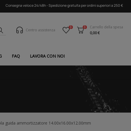
Consegna veloce 24/48h - Spedizione gratuita per ordini superiori a 250 €
Carrello della spesa
0
0
Centro assistenza
0,00 €
G
FAQ
LAVORA CON NOI
la guida ammortizzatore 14.00x16.00x12.00mm