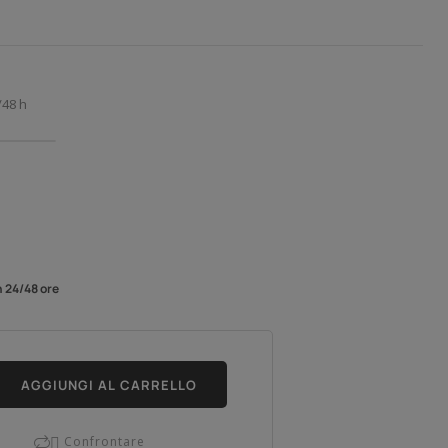
/48 h
n 24/48 ore
AGGIUNGI AL CARRELLO
Confrontare
