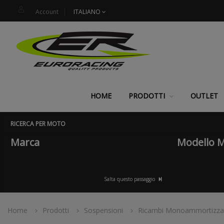
Account
ITALIANO
HOME
PRODOTTI
OUTLET
RICERCA PER MOTO
Marca
Modello 
Salta questo passaggio
Home
Prodotti
Sospensioni
Ricambi Monoammortizza