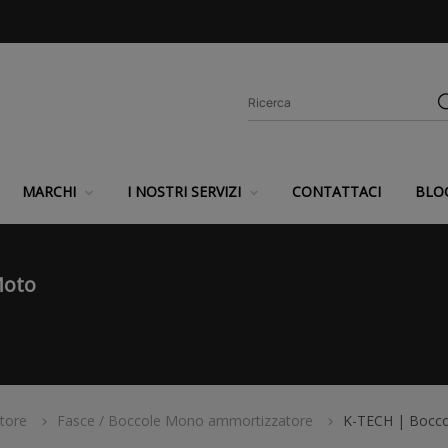
MARCHI
I NOSTRI SERVIZI
CONTATTACI
BLO
Moto
tore
Fasce / Boccole Mono ammortizzatore
K-TECH | Bocco