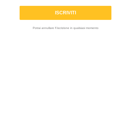
TRACTIVE | Cartucce Forcella X-TREME
per Ducati Scrambler 800 Desert Sled
Potrai annullare l\'iscrizione in qualsiasi momento