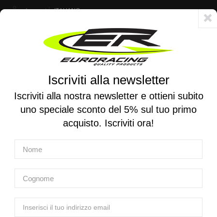
Account
ITALIANO
Consegna veloce 24/48h - Spedizione gratuita per ordini superiori a 250 €
Iscriviti alla newsletter
0
0
Attiva/disattiva
☰
la
Iscriviti alla nostra newsletter e ottieni subito
navigazione
uno speciale sconto del 5% sul tuo primo
RICERCA PER MOTO
acquisto. Iscriviti ora!
Home
Prodotti
Sospensioni
Cartucce e forcelle
Cartucce per moto stradali e da pista
TRACTIVE | Cartucce Forcella X-TREME per Ducati Scrambler
800 Desert Sled