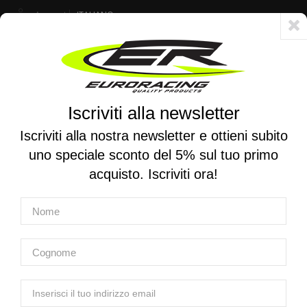
Account
ITALIANO
Consegna veloce 24/48h - Spedizione gratuita per ordini superiori a 250 €
Iscriviti alla newsletter
0
0
Attiva/disattiva
☰
la
Iscriviti alla nostra newsletter e ottieni subito
navigazione
uno speciale sconto del 5% sul tuo primo
RICERCA PER MOTO
acquisto. Iscriviti ora!
Home
Prodotti
Attrezzatura
Attrezzatura per sospensioni - Forcelle
K-TECH | Chiave per regolare compressione/rimozione vite
spurgo aria