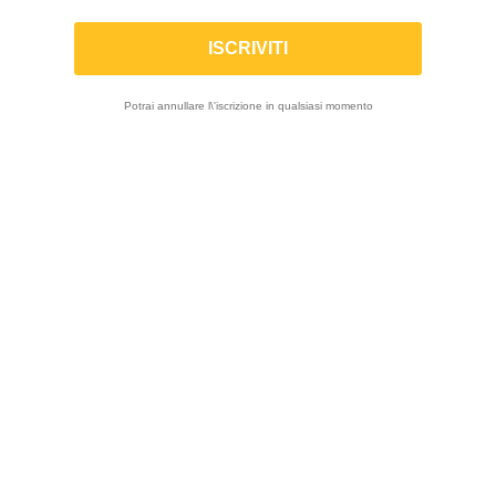
K-TECH | Chiave per regolare
compressione/rimozione vite spurgo aria
Potrai annullare l\'iscrizione in qualsiasi momento