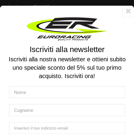
Account
ITALIANO
Consegna veloce 24/48h - Spedizione gratuita per ordini superiori a 250 €
Iscriviti alla newsletter
0
0
Attiva/disattiva
☰
la
Iscriviti alla nostra newsletter e ottieni subito
navigazione
uno speciale sconto del 5% sul tuo primo
RICERCA PER MOTO
acquisto. Iscriviti ora!
Home
Prodotti
Attrezzatura
Attrezzatura per sospensioni - Ammortizzatori
EURO RACING | Spillo di pressione ammortizzatore
EURO RACING | Spillo di pressione