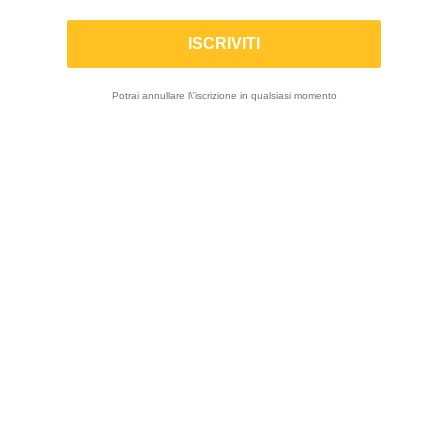
MIVV | Scarico completo GP in carbonio
per Voge Brivido 125 R 2023-2024
Potrai annullare l\'iscrizione in qualsiasi momento
-23%