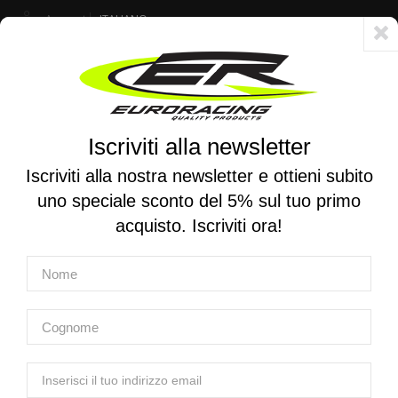
Account
ITALIANO
Consegna veloce 24/48h - Spedizione gratuita per ordini superiori a 250 €
Iscriviti alla newsletter
0
0
Attiva/disattiva
☰
la
Iscriviti alla nostra newsletter e ottieni subito
navigazione
uno speciale sconto del 5% sul tuo primo
RICERCA PER MOTO
acquisto. Iscriviti ora!
Home
Prodotti
Scarichi
Sistemi di scarico omologati
MIVV | Scarico completo GP in carbonio per Voge Brivido
125 R 2023-2024