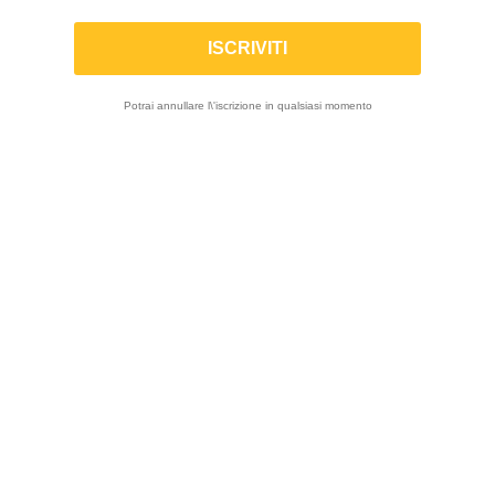
MIVV | Terminale in acciaio omologato
Delta Race per DUCATI PANIGALE /
STREETFIGHTER V2 2020-2024
Potrai annullare l\'iscrizione in qualsiasi momento
-23%