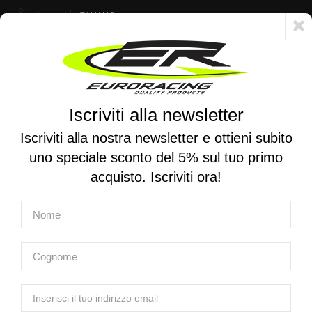
Account
ITALIANO
Consegna veloce 24/48h - Spedizione gratuita per ordini superiori a 250 €
Iscriviti alla newsletter
0
0
Attiva/disattiva
☰
la
Iscriviti alla nostra newsletter e ottieni subito
navigazione
uno speciale sconto del 5% sul tuo primo
RICERCA PER MOTO
acquisto. Iscriviti ora!
Home
Prodotti
Scarichi
Sistemi di scarico omologati
MIVV | Terminale in acciaio omologato Delta Race per
DUCATI PANIGALE / STREETFIGHTER V2 2020-2024