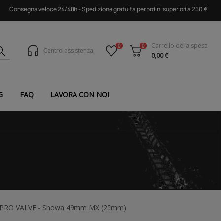
Consegna veloce 24/48h - Spedizione gratuita per ordini superiori a 250 €
Carrello della spesa
0
0
Centro assistenza
0,00 €
G
FAQ
LAVORA CON NOI
lla PRO VALVE - Showa 49mm MX (25mm)