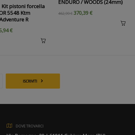
ENDURO / WOODS (24mm)
Kit pistoni forcella
LOR 5548 Ktm
370,39 €
462,99 €
Adventure R
5,94 €
ISCRIVITI
DOVE TROVARCI