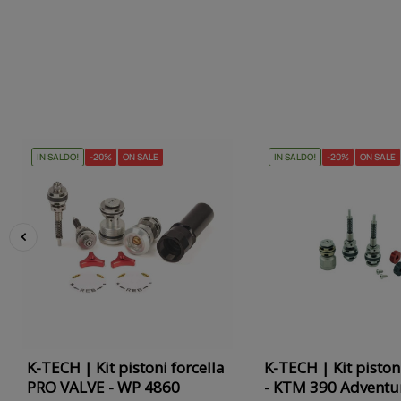
IN SALDO!
-20%
ON SALE
IN SALDO!
-20%
ON SALE
‹
K-TECH | Kit pistoni forcella
K-TECH | Kit pistoni
PRO VALVE - WP 4860
- KTM 390 Adventur