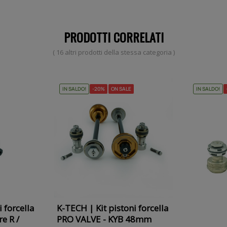
PRODOTTI CORRELATI
( 16 altri prodotti della stessa categoria )
IN SALDO!
-20%
ON SALE
IN SALDO!
 forcella
K-TECH | Kit pistoni forcella
e R /
PRO VALVE - KYB 48mm