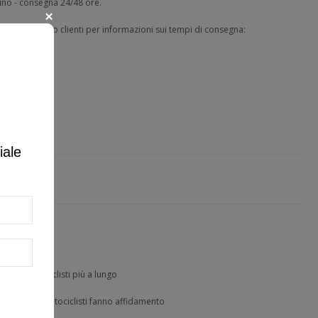
zino - consegna 24/48 ore.
tare il servizio clienti per informazioni sui tempi di consegna:
24/48 ore
iale
tanti
t dei motociclisti più a lungo
i su cui i motociclisti fanno affidamento