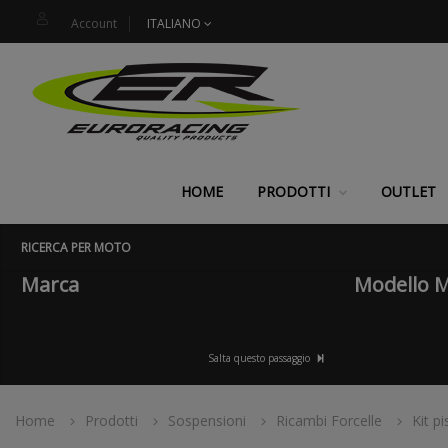
Account
ITALIANO
HOME
PRODOTTI
OUTLET
RICERCA PER MOTO
Marca
Modello 
Salta questo passaggio
Home
Prodotti
Sospensioni
Ricambi Forcelle
Kit pi