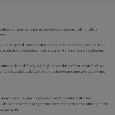
gettato con precisione per migliorare le prestazioni delle forcelle a
 mm.
 i gruppi originali di smorzamento in compressione ed estensione, insieme
ire caratteristiche di smorzamento superiori e una gamma di regolazione
timizza la qualità di guida, migliora la stabilità e fornisce un feedback
ndolo la scelta ideale per i piloti che desiderano superare i propri limiti
.
disponibile esclusivamente presso i rivenditori autorizzati K-Tech.
qualificati è essenziale per garantire prestazioni e sicurezza ottimali, poiché
specializzate.