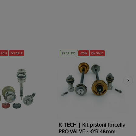
-20%
ON SALE
IN SALDO!
-20%
ON SALE
›
K-TECH | Kit pistoni forcella
PRO VALVE - KYB 48mm