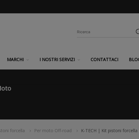
MARCHI
I NOSTRI SERVIZI
CONTATTACI
BLO
Moto
stoni forcella
Per moto Off-road
K-TECH | Kit pistoni force