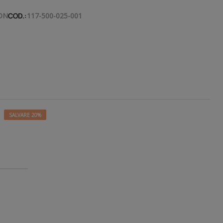
ON
COD.:
117-500-025-001
SALVARE 20%