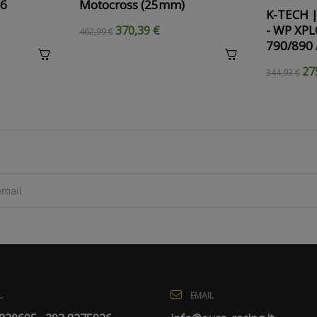
26
Motocross (25mm)
K-TECH | 
- WP XP
370,39 €
462,99 €
790/890 
27
344,93 €
EMAIL
.