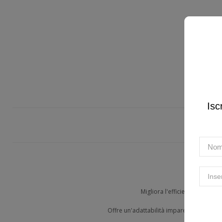
Isc
Prog
Migliora l'efficienza energet
Offre un'adattabilità impareggiabile su 