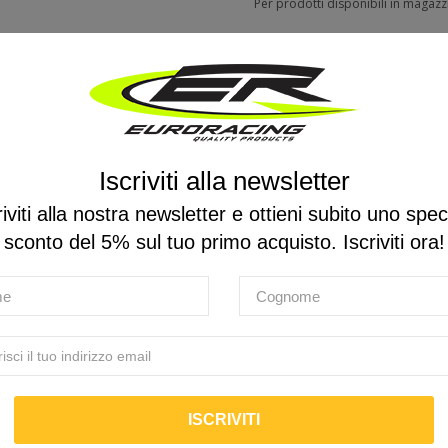
Per prodotti disponibili in magaz
Per prodotti non disponibili contat
Email
info@euro-racing.it
Tel.
0541 830695
Whatsapp
393 8275926
Prodotto disponibile - Consegna in 
Iscriviti alla newsletter
riviti alla nostra newsletter e ottieni subito uno spec
sconto del 5% sul tuo primo acquisto. Iscriviti ora!
Descrizione
Recensioni
ettato e realizzato con la massima precisione per garantire qualità e durata cos
ica smussando le asperità del terreno, mantenendo la concentrazione e il comfor
terreni irregolari senza compromettere il supporto e la maneggevolezza essenzial