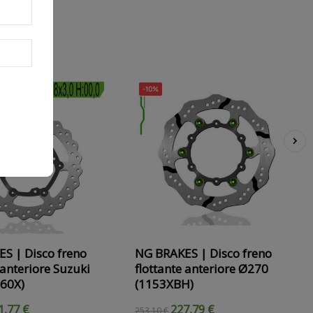
-10%
›
S | Disco freno
NG BRAKES | Disco freno
 anteriore Suzuki
flottante anteriore Ø270
60X)
(1153XBH)
1,77 €
227,79 €
253,10 €