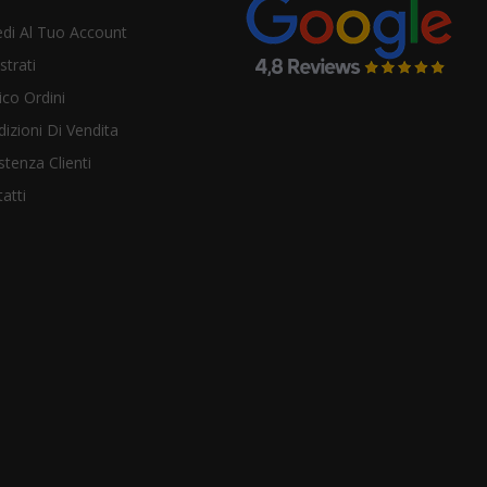
di Al Tuo Account
strati
ico Ordini
izioni Di Vendita
stenza Clienti
atti