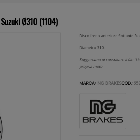
 Suzuki Ø310 (1104)
Disco freno anteriore flottante Su
Diametro 310.
Suggeriamo di consultare il file "Li
propria moto
MARCA:
NG BRAKES
COD.:
65