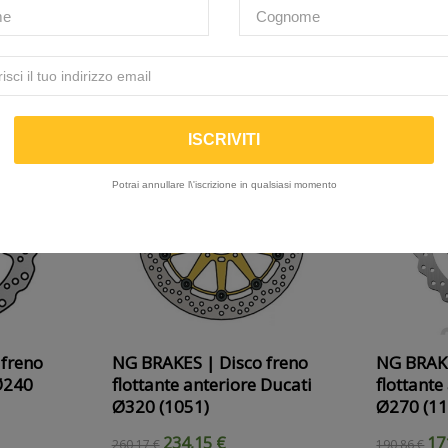
PRODOTTI CORRELATI
( 10 altri prodotti della stessa categoria )
-10%
-10%
Potrai annullare l\'iscrizione in qualsiasi momento
 freno
NG BRAKES | Disco freno
NG BRAKE
Ø240
flottante anteriore Ducati
flottante
Ø320 (1051)
Ø270 (11
234,15 €
17
260,17 €
190,86 €