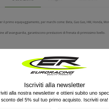
 per il primo equipaggiamento, per marchi come: Beta, Gas Gas, HM, Honda, Mon
ine all'avanguardia, garantiscono prestazioni di frenata di primissimo livello.
Ancora nessuna recensione da parte degli utenti.
Iscriviti alla newsletter
riviti alla nostra newsletter e ottieni subito uno spec
sconto del 5% sul tuo primo acquisto. Iscriviti ora!