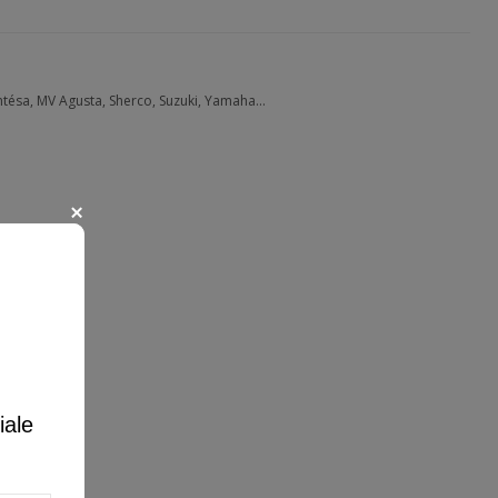
tésa, MV Agusta, Sherco, Suzuki, Yamaha...
iale