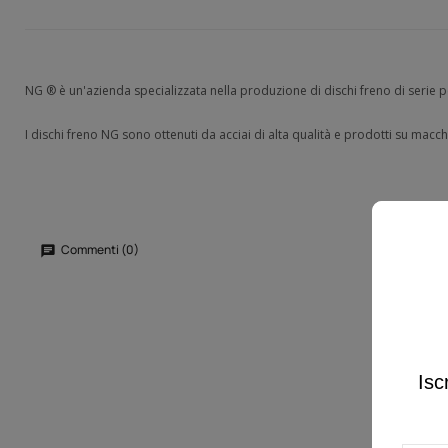
NG ® è un'azienda specializzata nella produzione di dischi freno di serie
I dischi freno NG sono ottenuti da acciai di alta qualità e prodotti su macch
Commenti (0)
Isc