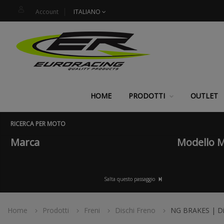
Account
ITALIANO
HOME
PRODOTTI
OUTLET
RICERCA PER MOTO
Marca
Modello 
Salta questo passaggio
Home
Prodotti
Freni
Dischi Freno
NG BRAKES | Dis