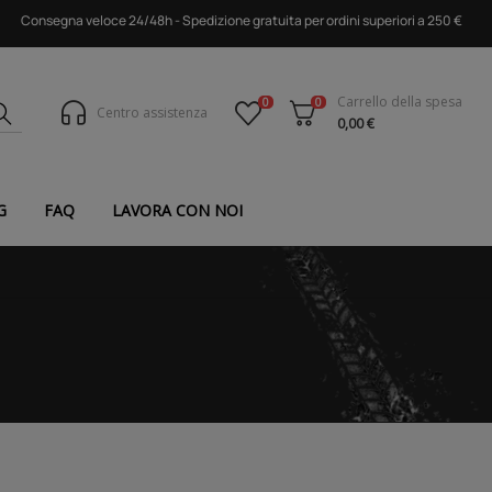
Consegna veloce 24/48h - Spedizione gratuita per ordini superiori a 250 €
Carrello della spesa
0
0
Centro assistenza
0,00 €
G
FAQ
LAVORA CON NOI