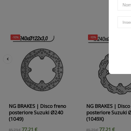
-10%
-10%
‹
NG BRAKES | Disco freno
NG BRAKES | Disco
posteriore Suzuki Ø240
posteriore Suzuki 
(1049)
(1049X)
77,21 €
77,21 €
85,79 €
85,79 €