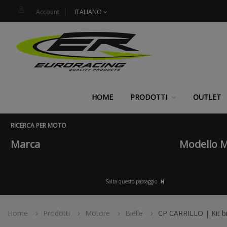
Account
ITALIANO
HOME
PRODOTTI
OUTLET
RICERCA PER MOTO
Marca
Modello 
Salta questo passaggio
Home
Prodotti
Motore
Bielle
CP CARRILLO | Kit bi