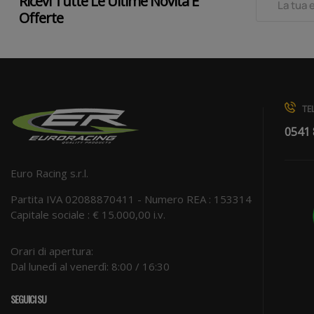
Ricevi Tutte Le Ultime Novità E
Offerte
TEL
0541
Euro Racing s.r.l.
Partita IVA 02088870411 - Numero REA : 153314
Capitale sociale : € 15.000,00 i.v.
Orari di apertura:
Dal lunedì al venerdì: 8:00 / 16:30
SEGUICI SU