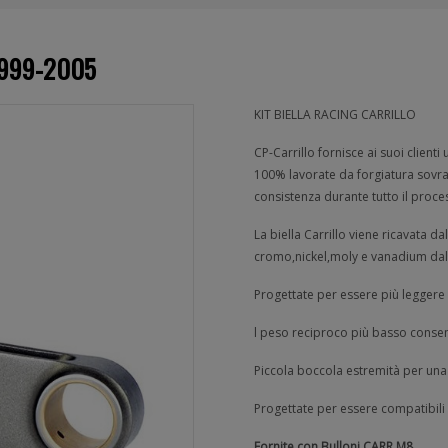
 1999-2005
KIT BIELLA RACING CARRILLO
CP-Carrillo fornisce ai suoi client
100% lavorate da forgiatura sovra
consistenza durante tutto il proce
La biella Carrillo viene ricavata d
cromo,nickel,moly e vanadium dall
Progettate per essere più leggere e 
l peso reciproco più basso consen
Piccola boccola estremità per un
Progettate per essere compatibili
Fornite con Bulloni CARR M8