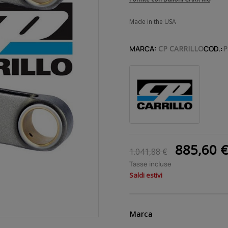
Made in the USA
MARCA:
CP CARRILLO
COD.:
P
885,60 
1.041,88 €
Tasse incluse
Saldi estivi
Marca