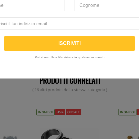
Ancora nessuna recensione da parte degli utenti.
Potrai annullare l\'iscrizione in qualsiasi momento
PRODOTTI CORRELATI
( 16 altri prodotti della stessa categoria )
IN SALDO!
-15%
ON SALE
IN SALDO!