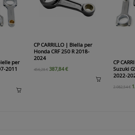
CP CARRILLO | Biella per
Honda CRF 250 R 2018-
2024
ielle per
CP CARRIL
07-2011
Suzuki 
387,84 €
456,28 €
2022-20
1
2.082,54 €