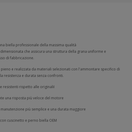
i una biella professionale della massima qualità
dimensionata che assicura una struttura della grana uniforme e
sso di fabbricazione.
al pieno e realizzata da materiali selezionati con l'ammontare specifico di
a resistenza e durata senza confronti.
resistenti rispetto alle originaliI
te una risposta più veloce del motore
a manutenzione più semplice e una durata maggiore
 con cuscinetto e perno biella OEM