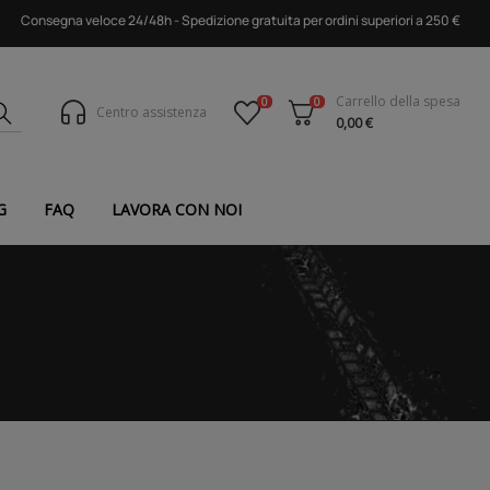
Consegna veloce 24/48h - Spedizione gratuita per ordini superiori a 250 €
Carrello della spesa
0
0
Centro assistenza
0,00 €
G
FAQ
LAVORA CON NOI