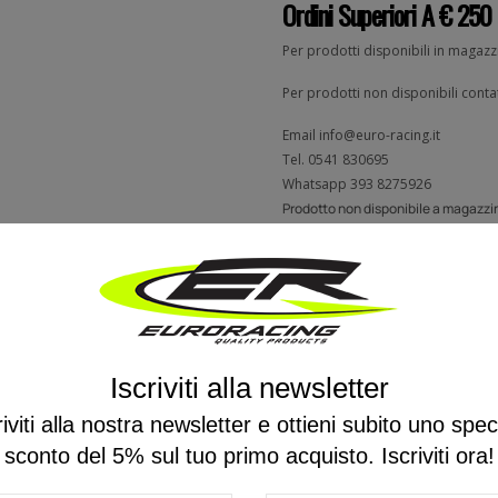
Ordini Superiori A € 250
Per prodotti disponibili in magaz
Per prodotti non disponibili contat
Email
info@euro-racing.it
Tel.
0541 830695
Whatsapp
393 8275926
Prodotto non disponibile a magazzin
Descrizione
Recensioni
Iscriviti alla newsletter
riviti alla nostra newsletter e ottieni subito uno spec
sconto del 5% sul tuo primo acquisto. Iscriviti ora!