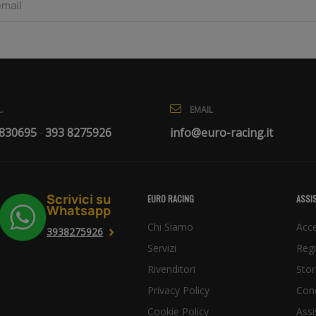
EMAIL
.
info@euro-racing.it
 830695
393 8275926
-
Scrivici su
EURO RACING
ASSIS
Whatsapp
Chi Siamo
Acce
3938275926
Servizi
Regi
Rivenditori
Stor
Privacy Policy
Cond
Cookie Policy
Assi