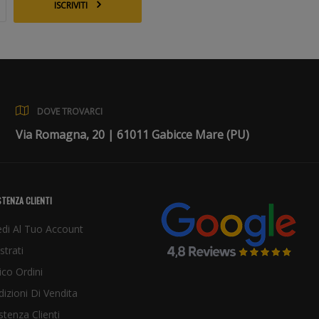
ISCRIVITI
DOVE TROVARCI
Via Romagna, 20 | 61011 Gabicce Mare (PU)
TENZA CLIENTI
di Al Tuo Account
strati
ico Ordini
izioni Di Vendita
stenza Clienti