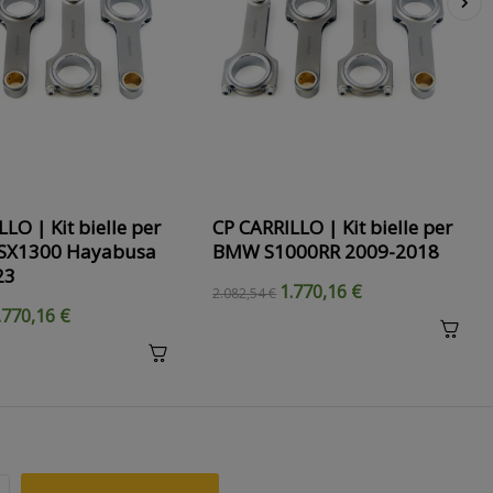
›
LO | Kit bielle per
CP CARRILLO | Kit bielle per
GSX1300 Hayabusa
BMW S1000RR 2009-2018
23
1.770,16 €
2.082,54 €
.770,16 €