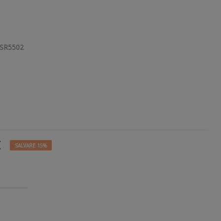
SR5502
€
SALVARE 15%