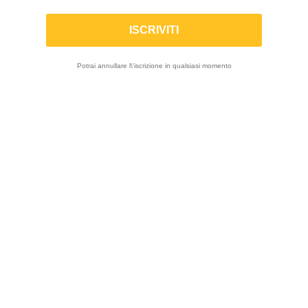
KAYABA | Mono ammortizzatore KYB
Factory per Yamaha YZF 250 2024-2025
/ YZF 450 2023-2025
Potrai annullare l\'iscrizione in qualsiasi momento
-3%