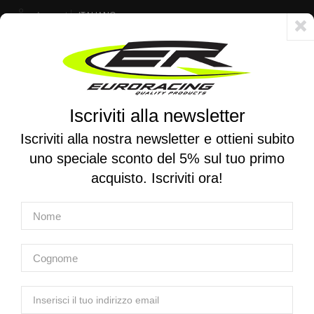
Account
ITALIANO
Consegna veloce 24/48h - Spedizione gratuita per ordini superiori a 250 €
Iscriviti alla newsletter
0
0
Attiva/disattiva
☰
la
Iscriviti alla nostra newsletter e ottieni subito
navigazione
uno speciale sconto del 5% sul tuo primo
RICERCA PER MOTO
acquisto. Iscriviti ora!
Home
Prodotti
Sospensioni
Ammortizzatori mono e stereo
KAYABA | Mono ammortizzatore KYB Factory per Yamaha
YZF 250 2024-2025 / YZF 450 2023-2025