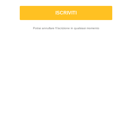
TRACTIVE | Ammortizzatore anteriore X-
CITE per BMW R 1300 GS 2024-2026
(Ribassato -25mm)
Potrai annullare l\'iscrizione in qualsiasi momento