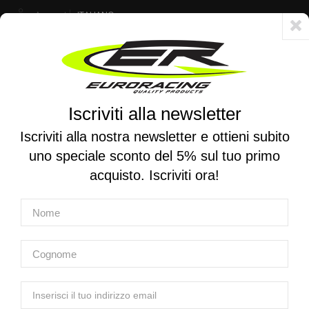
Account
ITALIANO
Consegna veloce 24/48h - Spedizione gratuita per ordini superiori a 250 €
Iscriviti alla newsletter
0
0
Attiva/disattiva
☰
la
Iscriviti alla nostra newsletter e ottieni subito
navigazione
uno speciale sconto del 5% sul tuo primo
RICERCA PER MOTO
acquisto. Iscriviti ora!
Home
Prodotti
Sospensioni
Ammortizzatori mono e stereo
Ammortizzatori anteriori BMW
TRACTIVE | Ammortizzatore anteriore X-CITE per BMW R
1300 GS 2024-2026 (Ribassato -25mm)